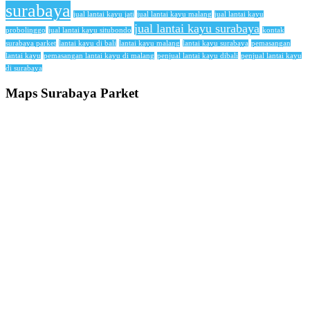
surabaya
jual lantai kayu jati
jual lantai kayu malang
jual lantai kayu
jual lantai kayu surabaya
probolinggo
jual lantai kayu situbondo
kontak
surabaya parket
lantai kayu di bali
lantai kayu malang
lantai kayu surabaya
pemasangan
lantai kayu
pemasangan lantai kayu di malang
penjual lantai kayu dibali
penjual lantai kayu
di surabaya
Maps Surabaya Parket