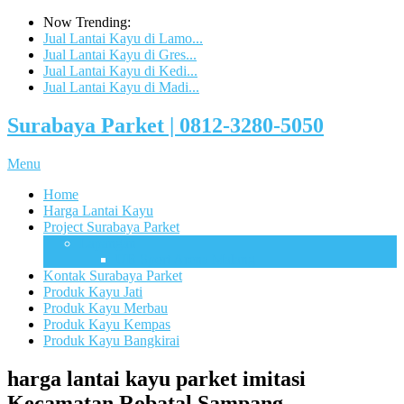
Now Trending:
Jual Lantai Kayu di Lamo...
Jual Lantai Kayu di Gres...
Jual Lantai Kayu di Kedi...
Jual Lantai Kayu di Madi...
Surabaya Parket | 0812-3280-5050
Menu
Home
Harga Lantai Kayu
Project Surabaya Parket
Lapangan
UB Sport Arena Malang
Kontak Surabaya Parket
Produk Kayu Jati
Produk Kayu Merbau
Produk Kayu Kempas
Produk Kayu Bangkirai
harga lantai kayu parket imitasi
Kecamatan Robatal Sampang