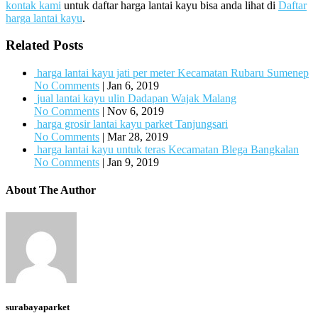
kontak kami
untuk daftar harga lantai kayu bisa anda lihat di
Daftar
harga lantai kayu
.
Related Posts
harga lantai kayu jati per meter Kecamatan Rubaru Sumenep
No Comments
|
Jan 6, 2019
jual lantai kayu ulin Dadapan Wajak Malang
No Comments
|
Nov 6, 2019
harga grosir lantai kayu parket Tanjungsari
No Comments
|
Mar 28, 2019
harga lantai kayu untuk teras Kecamatan Blega Bangkalan
No Comments
|
Jan 9, 2019
About The Author
surabayaparket