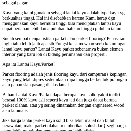
sebagai pagar.
Kayu yang kami gunakan sebagai lantai kayu adalah type kayu yg
berkualitas tinggi. Hal ini disebabkan karena Kami harap dgn
menggunakan kayu bermutu tinggi bisa menciptakan lantai kayu
dapat bertahan lebih lama puluhan bahkan hingga puluhan tahun.
Sudah sempat dengar istilah parket atau parket flooring? Penasaran
ingin tahu lebih jauh apa sih Fungsi keistimewaan serta kekurangan
lantai kayu parket? Lantai Kayu parket sebenarnya bukan elemen
interior yang baru loh di bidang perumahan dan properti.
Apa itu Lantai Kayu/Parket?
Parket flooring adalah jenis flooring kayu dari campuran} kepingan
kayu yang telah dipres sedemikian rupa hingga berbentuk potongan
atau papan siap pasang di atas lantai.
Bahan Lantai Kayu/Parket dapat berupa kayu solid yakni terdiri
berasal 100% kayu asli seperti kayu jati dan juga dapat berupa
parket olahan, atau yg sering dinamakan dengan engineered wood
atau laminate.
Jika harga lantai parket kayu solid bisa lebih mahal dan butuh
perawatan, maka parket olahan memberikan solusi dari} segi harga
yang lebih murah dan pemasangan yg lebih efisien.