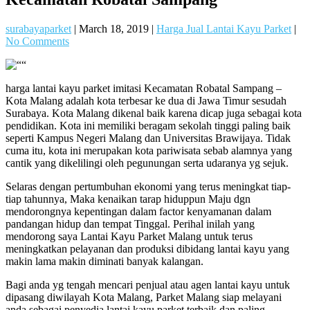
surabayaparket
|
March 18, 2019
|
Harga Jual Lantai Kayu Parket
|
No Comments
harga lantai kayu parket imitasi Kecamatan Robatal Sampang –
Kota Malang adalah kota terbesar ke dua di Jawa Timur sesudah
Surabaya. Kota Malang dikenal baik karena dicap juga sebagai kota
pendidikan. Kota ini memiliki beragam sekolah tinggi paling baik
seperti Kampus Negeri Malang dan Universitas Brawijaya. Tidak
cuma itu, kota ini merupakan kota pariwisata sebab alamnya yang
cantik yang dikelilingi oleh pegunungan serta udaranya yg sejuk.
Selaras dengan pertumbuhan ekonomi yang terus meningkat tiap-
tiap tahunnya, Maka kenaikan tarap hiduppun Maju dgn
mendorongnya kepentingan dalam factor kenyamanan dalam
pandangan hidup dan tempat Tinggal. Perihal inilah yang
mendorong saya Lantai Kayu Parket Malang untuk terus
meningkatkan pelayanan dan produksi dibidang lantai kayu yang
makin lama makin diminati banyak kalangan.
Bagi anda yg tengah mencari penjual atau agen lantai kayu untuk
dipasang diwilayah Kota Malang, Parket Malang siap melayani
anda sebagai penyedia lantai kayu parket terbaik dan paling