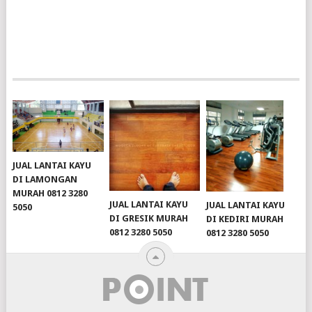
JUAL LANTAI KAYU
DI LAMONGAN
MURAH 0812 3280
JUAL LANTAI KAYU
JUAL LANTAI KAYU
5050
DI GRESIK MURAH
DI KEDIRI MURAH
0812 3280 5050
0812 3280 5050