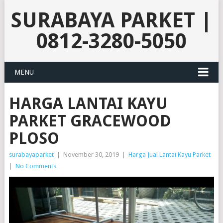
SURABAYA PARKET |
0812-3280-5050
MENU
HARGA LANTAI KAYU
PARKET GRACEWOOD
PLOSO
surabayaparket
|
November 30, 2019
|
Harga Jual Lantai Kayu Parket
|
No Comments