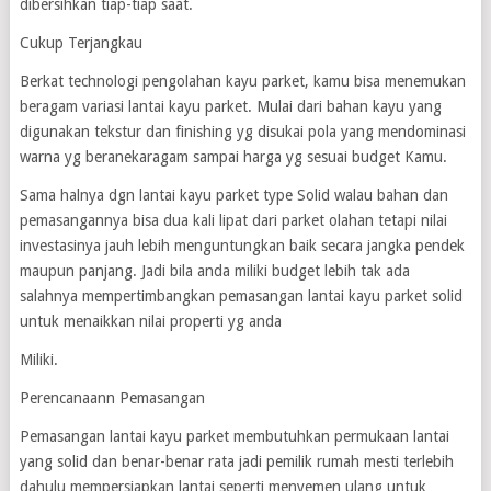
dibersihkan tiap-tiap saat.
Cukup Terjangkau
Berkat technologi pengolahan kayu parket, kamu bisa menemukan
beragam variasi lantai kayu parket. Mulai dari bahan kayu yang
digunakan tekstur dan finishing yg disukai pola yang mendominasi
warna yg beranekaragam sampai harga yg sesuai budget Kamu.
Sama halnya dgn lantai kayu parket type Solid walau bahan dan
pemasangannya bisa dua kali lipat dari parket olahan tetapi nilai
investasinya jauh lebih menguntungkan baik secara jangka pendek
maupun panjang. Jadi bila anda miliki budget lebih tak ada
salahnya mempertimbangkan pemasangan lantai kayu parket solid
untuk menaikkan nilai properti yg anda
Miliki.
Perencanaann Pemasangan
Pemasangan lantai kayu parket membutuhkan permukaan lantai
yang solid dan benar-benar rata jadi pemilik rumah mesti terlebih
dahulu mempersiapkan lantai seperti menyemen ulang untuk