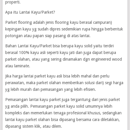
properti.
Apa itu Lantai Kayu/Parket?
Parket flooring adalah jenis flooring kayu berasal campuran}
kepingan kayu yg sudah dipres sedemikian rupa hingga berbentuk
potongan atau papan siap pasang di atas lantai.
Bahan Lantai Kayu/Parket bisa berupa kayu solid yaitu terdiri
berasal 100% kayu asli seperti kayu jati dan juga dapat berupa
parket olahan, atau yang sering dinamakan dgn engineered wood
atau laminate.
Jika harga lantai parket kayu asli bisa lebih mahal dan perlu
perawatan, maka parket olahan memberikan solusi dari} segi harga
yg lebih murah dan pemasangan yang lebih efisien.
Pemasangan lantai kayu parket juga tergantung dari jenis parket
yg anda pilih. Pemasangan parket kayu solid umumnya lebih
kompleks dan memerlukan tenaga profesional khusus, sedangkan
lantai kayu parket olahan bisa dipasang bersama cara diletakkan,
dipasang sistem klik, atau dilem.