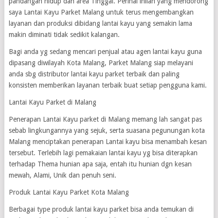
pandangan hidup dan area Tinggal. Perihal inilah yang mendorong
saya Lantai Kayu Parket Malang untuk terus mengembangkan
layanan dan produksi dibidang lantai kayu yang semakin lama
makin diminati tidak sedikit kalangan.
Bagi anda yg sedang mencari penjual atau agen lantai kayu guna
dipasang diwilayah Kota Malang, Parket Malang siap melayani
anda sbg distributor lantai kayu parket terbaik dan paling
konsisten memberikan layanan terbaik buat setiap pengguna kami.
Lantai Kayu Parket di Malang
Penerapan Lantai Kayu parket di Malang memang lah sangat pas
sebab lingkungannya yang sejuk, serta suasana pegunungan kota
Malang menciptakan penerapan Lantai kayu bisa menambah kesan
tersebut. Terlebih lagi pemakaian lantai kayu yg bisa diterapkan
terhadap Thema hunian apa saja, entah itu hunian dgn kesan
mewah, Alami, Unik dan penuh seni.
Produk Lantai Kayu Parket Kota Malang
Berbagai type produk lantai kayu parket bisa anda temukan di