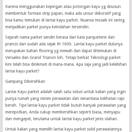
Karena menggunakan kepingan atau potongan kayu yg disusun
membentuk formasi strip papan, maka ada unsur dekoratif yang
bisa kamu temukan di lantai kayu parket. Nuansa mosaik ini sering
menjadikan parket punya keindahan tersendiri.
Sejarah nama parket sendiri berasa dari kata parqueterie dari
prancis dan sudah ada sejak th 1600. Lantai kayu parket dulunya
merupakan bahan flooring yg mewah dan dapat ditemukan di
Versailes dan Grand Trianon loh. Tetapi berkat Teknologi parket
kini telah bisa dinikmati di mana-mana. Apa saja yang jadi kelebihan
lantai kayu parket?
Gampang Dibersihkan
Lantai Kayu parket adalah salah satu solusi untuk kalian yang ingin
punya rumah yang minim perawatan dan senantiasa kelihatan rapi
bersih. Tipe lantai kayu parket tidak butuh banyak perawatan yang
merepotkan, Anda cukup membersihkan seperti biasa, menyapu
dan mengepel, terutama untuk lantai kayu parket jenis olahan.
Untuk kalian yang memilih lantai kayu parket solid perawatannya