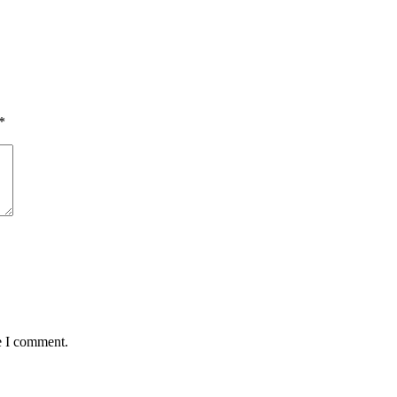
*
e I comment.