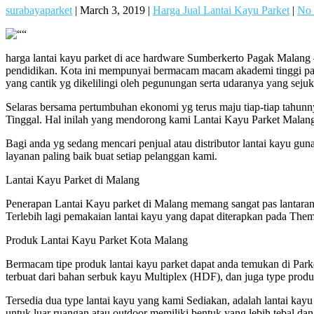
surabayaparket
|
March 3, 2019
|
Harga Jual Lantai Kayu Parket
|
No
harga lantai kayu parket di ace hardware Sumberkerto Pagak Malang 
pendidikan. Kota ini mempunyai bermacam macam akademi tinggi palin
yang cantik yg dikelilingi oleh pegunungan serta udaranya yang sejuk
Selaras bersama pertumbuhan ekonomi yg terus maju tiap-tiap tah
Tinggal. Hal inilah yang mendorong kami Lantai Kayu Parket Malang
Bagi anda yg sedang mencari penjual atau distributor lantai kayu gun
layanan paling baik buat setiap pelanggan kami.
Lantai Kayu Parket di Malang
Penerapan Lantai Kayu parket di Malang memang sangat pas lantaran
Terlebih lagi pemakaian lantai kayu yang dapat diterapkan pada The
Produk Lantai Kayu Parket Kota Malang
Bermacam tipe produk lantai kayu parket dapat anda temukan di Parket 
terbuat dari bahan serbuk kayu Multiplex (HDF), dan juga type produ
Tersedia dua type lantai kayu yang kami Sediakan, adalah lantai kay
untuk luar ruangan atau outdoor memiliki bentuk yang lebih tebal da