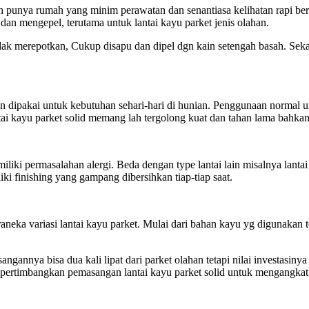
in punya rumah yang minim perawatan dan senantiasa kelihatan rapi be
n mengepel, terutama untuk lantai kayu parket jenis olahan.
tidak merepotkan, Cukup disapu dan dipel dgn kain setengah basah. Se
n dipakai untuk kebutuhan sehari-hari di hunian. Penggunaan normal u
ntai kayu parket solid memang lah tergolong kuat dan tahan lama bahka
miliki permasalahan alergi. Beda dengan type lantai lain misalnya lanta
ki finishing yang gampang dibersihkan tiap-tiap saat.
neka variasi lantai kayu parket. Mulai dari bahan kayu yg digunakan 
angannya bisa dua kali lipat dari parket olahan tetapi nilai investasi
empertimbangkan pemasangan lantai kayu parket solid untuk mengangkat 