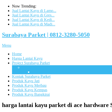
Now Trending:
Jual Lantai Kayu di Lamo...
Jual Lantai Kayu di Gres...
Jual Lantai Kayu di Kedi...
Jual Lantai Kayu di Madi...
Surabaya Parket | 0812-3280-5050
Menu
Home
Harga Lantai Kayu
Project Surabaya Parket
Lapangan
UB Sport Arena Malang
Kontak Surabaya Parket
Produk Kayu Jati
Produk Kayu Merbau
Produk Kayu Kempas
Produk Kayu Bangkirai
harga lantai kayu parket di ace hardwar