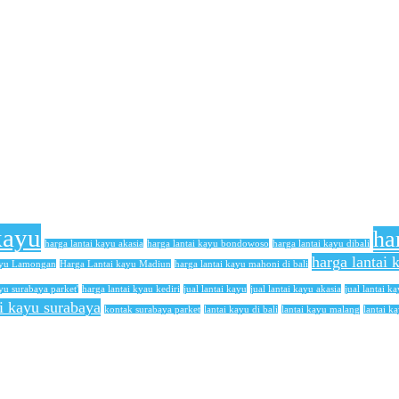
kayu
ha
harga lantai kayu akasia
harga lantai kayu bondowoso
harga lantai kayu dibali
harga lantai
ayu Lamongan
Harga Lantai kayu Madiun
harga lantai kayu mahoni di bali
yu surabaya parket'
harga lantai kyau kediri
jual lantai kayu
jual lantai kayu akasia
jual lantai ka
ai kayu surabaya
kontak surabaya parket
lantai kayu di bali
lantai kayu malang
lantai k