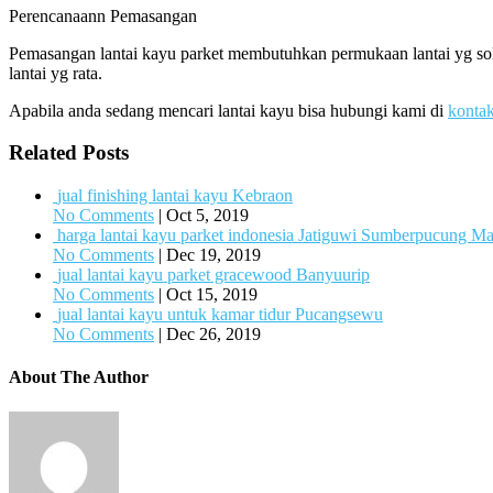
Perencanaann Pemasangan
Pemasangan lantai kayu parket membutuhkan permukaan lantai yg soli
lantai yg rata.
Apabila anda sedang mencari lantai kayu bisa hubungi kami di
konta
Related Posts
jual finishing lantai kayu Kebraon
No Comments
|
Oct 5, 2019
harga lantai kayu parket indonesia Jatiguwi Sumberpucung M
No Comments
|
Dec 19, 2019
jual lantai kayu parket gracewood Banyuurip
No Comments
|
Oct 15, 2019
jual lantai kayu untuk kamar tidur Pucangsewu
No Comments
|
Dec 26, 2019
About The Author