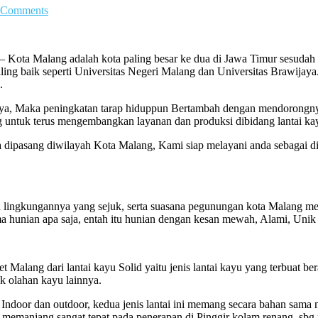
 Comments
– Kota Malang adalah kota paling besar ke dua di Jawa Timur sesudah
g baik seperti Universitas Negeri Malang dan Universitas Brawijaya. 
.
unnya, Maka peningkatan tarap hiduppun Bertambah dengan mendorongn
 untuk terus mengembangkan layanan dan produksi dibidang lantai ka
a dipasang diwilayah Kota Malang, Kami siap melayani anda sebagai dis
 lingkungannya yang sejuk, serta suasana pegunungan kota Malang me
ma hunian apa saja, entah itu hunian dengan kesan mewah, Alami, Unik
Malang dari lantai kayu Solid yaitu jenis lantai kayu yang terbuat bera
k olahan kayu lainnya.
u Indoor dan outdoor, kedua jenis lantai ini memang secara bahan sam
n memanjang sangat tepat pada penerapan di Pinggir kolam renang, sbg 