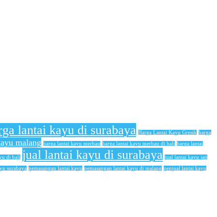
rga lantai kayu di surabaya
Harga Lantai Kayu Gresik
harga
 kayu malang
harga lantai kayu merbau
harga lantai kayu merbau di bali
harga lantai
jual lantai kayu di surabaya
yu di bali
jual lantai kayu jati
ayu surabaya
pemasangan lantai kayu
pemasangan lantai kayu di malang
penjual lantai kayu