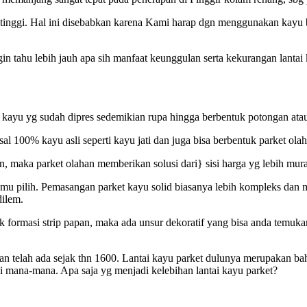
 tinggi. Hal ini disebabkan karena Kami harap dgn menggunakan kayu 
ngin tahu lebih jauh apa sih manfaat keunggulan serta kekurangan lanta
 kayu yg sudah dipres sedemikian rupa hingga berbentuk potongan atau 
sal 100% kayu asli seperti kayu jati dan juga bisa berbentuk parket o
tan, maka parket olahan memberikan solusi dari} sisi harga yg lebih mu
kamu pilih. Pemasangan parket kayu solid biasanya lebih kompleks dan 
dilem.
rmasi strip papan, maka ada unsur dekoratif yang bisa anda temukan 
is dan telah ada sejak thn 1600. Lantai kayu parket dulunya merupaka
 di mana-mana. Apa saja yg menjadi kelebihan lantai kayu parket?