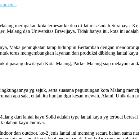
omments
alang merupakan kota terbesar ke dua di Jatim sesudah Surabaya. Kot
geri Malang dan Universitas Brawijaya. Tidak hanya itu, kota ini adalah
hunnya, Maka peningkatan tarap hiduppun Bertambah dengan mendorong
ntuk terus mengembangkan layanan dan produksi dibidang lantai kayu
uk dipasang diwilayah Kota Malang, Parket Malang siap melayani anda s
lingkungannya yg sejuk, serta suasana pegunungan kota Malang mencip
 rumah apa saja, entah itu hunian dgn kesan mewah, Alami, Unik dan p
lang dari lantai kayu Solid adalah type lantai kayu yg terbuat berasal
uk olahan kayu lainnya.
 Indoor dan outdoor, ke-2 jenis lantai ini memang secara bahan sama 
 memanjang sangat tepat buat penerapan di Tepi kolam renang, sebagai 