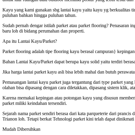
Kayu yang kami gunakan sbg lantai kayu yaitu kayu yg berkualitas t
puluhan bahkan hingga puluhan tahun.
Sudah pernah dengar istilah parket atau parket flooring? Penasaran i
baru loh di bidang perumahan dan properti.
Apa itu Lantai Kayu/Parket?
Parket flooring adalah tipe flooring kayu berasal campuran} kepingan
Bahan Lantai Kayu/Parket dapat berupa kayu solid yaitu terdiri beras
Jika harga lantai parket kayu asli bisa lebih mahal dan butuh perawa
Pemasangan lantai kayu parket juga tergantung dari type parket yan
olahan bisa dipasang dengan cara diletakkan, dipasang sistem klik, at
Karena memakai kepingan atau potongan kayu yang disusun membentuk
parket miliki keindahan tersendiri.
Sejarah nama parket sendiri berasa dari kata parqueterie dari pranci
Trianon loh. Tetapi berkat Tehnologi parket kini telah dapat dinikmat
Mudah Dibersihkan