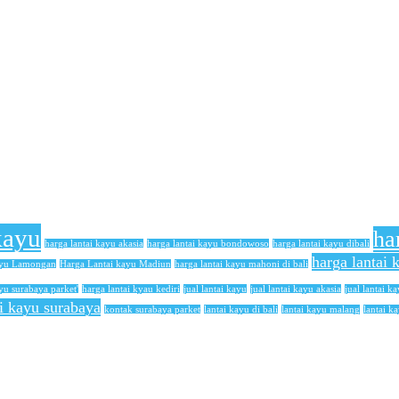
kayu
ha
harga lantai kayu akasia
harga lantai kayu bondowoso
harga lantai kayu dibali
harga lantai
ayu Lamongan
Harga Lantai kayu Madiun
harga lantai kayu mahoni di bali
yu surabaya parket'
harga lantai kyau kediri
jual lantai kayu
jual lantai kayu akasia
jual lantai ka
ai kayu surabaya
kontak surabaya parket
lantai kayu di bali
lantai kayu malang
lantai k