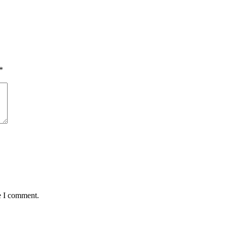
*
e I comment.