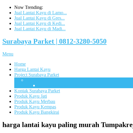
Now Trending:
Jual Lantai Kayu di Lamo...
Jual Lantai Kayu di Gres...
Jual Lantai Kayu di Kedi...
Jual Lantai Kayu di Madi...
Surabaya Parket | 0812-3280-5050
Menu
Home
Harga Lantai Kayu
Project Surabaya Parket
Lapangan
UB Sport Arena Malang
Kontak Surabaya Parket
Produk Kayu Jati
Produk Kayu Merbau
Produk Kayu Kempas
Produk Kayu Bangkirai
harga lantai kayu paling murah Tumpakre