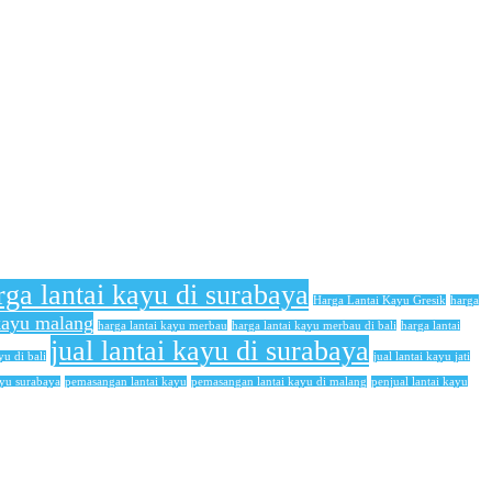
rga lantai kayu di surabaya
Harga Lantai Kayu Gresik
harga
 kayu malang
harga lantai kayu merbau
harga lantai kayu merbau di bali
harga lantai
jual lantai kayu di surabaya
yu di bali
jual lantai kayu jati
ayu surabaya
pemasangan lantai kayu
pemasangan lantai kayu di malang
penjual lantai kayu