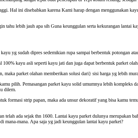
inggi. Hal ini disebabkan karena Kami harap dengan menggunakan kayu 
ngin tahu lebih jauh apa sih Guna keunggulan serta kekurangan lantai 
 kayu yg sudah dipres sedemikian rupa sampai berbentuk potongan atau 
al 100% kayu asli seperti kayu jati dan juga dapat berbentuk parket ol
tan, maka parket olahan memberikan solusi dari} sisi harga yg lebih mur
g kamu pilih. Pemasangan parket kayu solid umumnya lebih kompleks da
au dilem.
 formasi strip papan, maka ada unsur dekoratif yang bisa kamu temuk
s dan telah ada sejak thn 1600. Lantai kayu parket dulunya merupakan 
i di mana-mana. Apa saja yg jadi keunggulan lantai kayu parket?