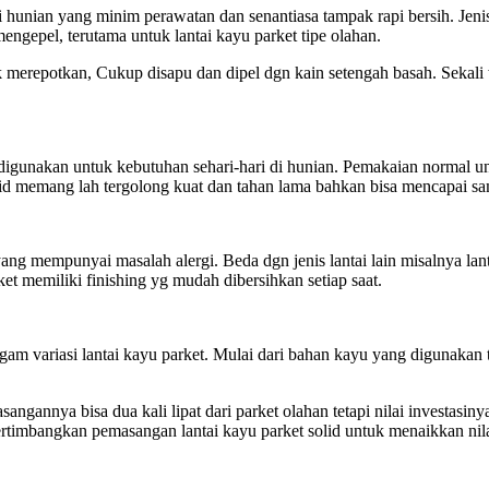
ai hunian yang minim perawatan dan senantiasa tampak rapi bersih. Jen
gepel, terutama untuk lantai kayu parket tipe olahan.
dak merepotkan, Cukup disapu dan dipel dgn kain setengah basah. Seka
 digunakan untuk kebutuhan sehari-hari di hunian. Pemakaian normal u
solid memang lah tergolong kuat dan tahan lama bahkan bisa mencapai s
ang mempunyai masalah alergi. Beda dgn jenis lantai lain misalnya lan
et memiliki finishing yg mudah dibersihkan setiap saat.
am variasi lantai kayu parket. Mulai dari bahan kayu yang digunakan 
sangannya bisa dua kali lipat dari parket olahan tetapi nilai investas
ertimbangkan pemasangan lantai kayu parket solid untuk menaikkan nil