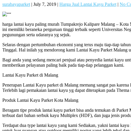
surabayaparket
|
July 7, 2019
|
Harga Jual Lantai Kayu Parket
|
No C
harga lantai kayu paling murah Tumpakrejo Kalipare Malang – Kota M
ini memiliki beraneka perguruan tinggi terbaik seperti Universitas Ne
pegunungan serta udaranya yg sejuk.
Selaras dengan pertumbuhan ekonomi yang terus maju tiap-tiap ta
Tinggal. Hal inilah yg mendorong kami Lantai Kayu Parket Malang u
Bagi anda yang sedang mencari penjual atau penyedia lantai kayu unt
memberikan pelayanan paling baik pada tiap-tiap pelanggan kami.
Lantai Kayu Parket di Malang
Penerapan Lantai Kayu parket di Malang memang sangat pas karena 
Terlebih lagi pemakaian lantai kayu yg dapat diterapkan pada Thema
Produk Lantai Kayu Parket Kota Malang
Beragam tipe produk lantai kayu parket bisa anda temukan di Parket Ma
terbuat dari bahan serbuk kayu Multiplex (HDF), dan juga jenis prod
Terdapat dua type lantai kayu yang kami Sediakan, yakni lantai kayu
untuk luar ruangan atau outdoor memiliki postur yang lebih tebal dan