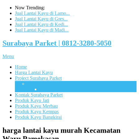
Now Trending:
Jual Lantai Kayu di Lamo...
Jual Lantai Kayu di Gres...
Jual Lantai Kayu di Kedi...
Jual Lantai Kayu di Madi...
Surabaya Parket | 0812-3280-5050
Menu
Home
Harga Lantai Kayu
Project Surabaya Parket
Lapangan
UB Sport Arena Malang
Kontak Surabaya Parket
Produk Kayu Jati
Produk Kayu Merbau
Produk Kayu Kempas
Produk Kayu Bangkirai
harga lantai kayu murah Kecamatan
Waru Pamekasan