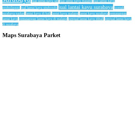
jual lantai kayu jati
jual lantai kayu malang
jual lantai kayu
jual lantai kayu surabaya
probolinggo
jual lantai kayu situbondo
kontak
surabaya parket
lantai kayu di bali
lantai kayu malang
lantai kayu surabaya
pemasangan
lantai kayu
pemasangan lantai kayu di malang
penjual lantai kayu dibali
penjual lantai kayu
di surabaya
Maps Surabaya Parket