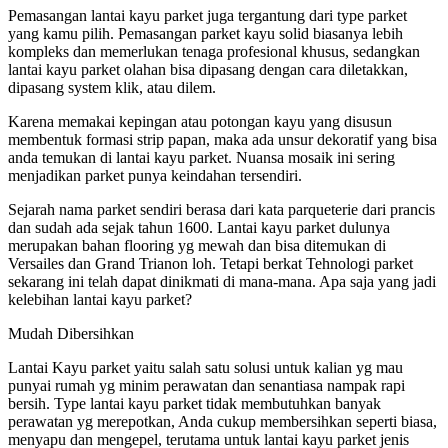
Pemasangan lantai kayu parket juga tergantung dari type parket
yang kamu pilih. Pemasangan parket kayu solid biasanya lebih
kompleks dan memerlukan tenaga profesional khusus, sedangkan
lantai kayu parket olahan bisa dipasang dengan cara diletakkan,
dipasang system klik, atau dilem.
Karena memakai kepingan atau potongan kayu yang disusun
membentuk formasi strip papan, maka ada unsur dekoratif yang bisa
anda temukan di lantai kayu parket. Nuansa mosaik ini sering
menjadikan parket punya keindahan tersendiri.
Sejarah nama parket sendiri berasa dari kata parqueterie dari prancis
dan sudah ada sejak tahun 1600. Lantai kayu parket dulunya
merupakan bahan flooring yg mewah dan bisa ditemukan di
Versailes dan Grand Trianon loh. Tetapi berkat Tehnologi parket
sekarang ini telah dapat dinikmati di mana-mana. Apa saja yang jadi
kelebihan lantai kayu parket?
Mudah Dibersihkan
Lantai Kayu parket yaitu salah satu solusi untuk kalian yg mau
punyai rumah yg minim perawatan dan senantiasa nampak rapi
bersih. Type lantai kayu parket tidak membutuhkan banyak
perawatan yg merepotkan, Anda cukup membersihkan seperti biasa,
menyapu dan mengepel, terutama untuk lantai kayu parket jenis