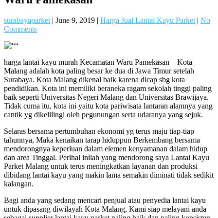
surabayaparket
|
June 9, 2019
|
Harga Jual Lantai Kayu Parket
|
No
Comments
harga lantai kayu murah Kecamatan Waru Pamekasan – Kota
Malang adalah kota paling besar ke dua di Jawa Timur setelah
Surabaya. Kota Malang dikenal baik karena dicap sbg kota
pendidikan. Kota ini memiliki beraneka ragam sekolah tinggi paling
baik seperti Universitas Negeri Malang dan Universitas Brawijaya.
Tidak cuma itu, kota ini yaitu kota pariwisata lantaran alamnya yang
cantik yg dikelilingi oleh pegunungan serta udaranya yang sejuk.
Selaras bersama pertumbuhan ekonomi yg terus maju tiap-tiap
tahunnya, Maka kenaikan tarap hiduppun Berkembang bersama
mendorongnya keperluan dalam elemen kenyamanan dalam hidup
dan area Tinggal. Perihal inilah yang mendorong saya Lantai Kayu
Parket Malang untuk terus meningkatkan layanan dan produksi
dibidang lantai kayu yang makin lama semakin diminati tidak sedikit
kalangan.
Bagi anda yang sedang mencari penjual atau penyedia lantai kayu
untuk dipasang diwilayah Kota Malang, Kami siap melayani anda
sebagai supplier lantai kayu parket paling baik dan paling konsisten