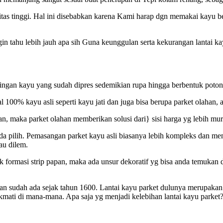
tas tinggi. Hal ini disebabkan karena Kami harap dgn memakai kayu b
ngin tahu lebih jauh apa sih Guna keunggulan serta kekurangan lantai 
ingan kayu yang sudah dipres sedemikian rupa hingga berbentuk potonga
l 100% kayu asli seperti kayu jati dan juga bisa berupa parket olahan,
atan, maka parket olahan memberikan solusi dari} sisi harga yg lebih mu
nda pilih. Pemasangan parket kayu asli biasanya lebih kompleks dan m
au dilem.
rmasi strip papan, maka ada unsur dekoratif yg bisa anda temukan di 
is dan sudah ada sejak tahun 1600. Lantai kayu parket dulunya merupak
nikmati di mana-mana. Apa saja yg menjadi kelebihan lantai kayu parket