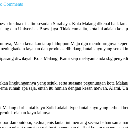
o Comments
esar ke dua di Jatim sesudah Surabaya. Kota Malang dikenal baik lant
lang dan Universitas Brawijaya. Tidak cuma itu, kota ini adalah kota 
hunnya, Maka kenaikan tarap hiduppun Maju dgn mendorongnya keperl
meningkatkan layanan dan produksi dibidang lantai kayu yang semakin
dipasang diwilayah Kota Malang, Kami siap melayani anda sbg penyedia
akan lingkungannya yang sejuk, serta suasana pegunungan kota Malan
Thema rumah apa saja, entah itu hunian dengan kesan mewah, Alami, Un
Malang dari lantai kayu Solid adalah type lantai kayu yang terbuat ber
 produk olahan kayu lainnya.
 Indoor dan outdoor, kedua jenis lantai ini memang secara bahan sama 
n memanjang sangat sesuai buat penerapan di Tepi kolam renang, sebag