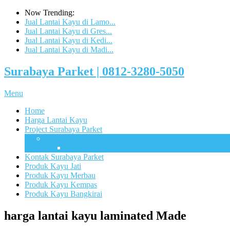
Now Trending:
Jual Lantai Kayu di Lamo...
Jual Lantai Kayu di Gres...
Jual Lantai Kayu di Kedi...
Jual Lantai Kayu di Madi...
Surabaya Parket | 0812-3280-5050
Menu
Home
Harga Lantai Kayu
Project Surabaya Parket
Lapangan
UB Sport Arena Malang
Kontak Surabaya Parket
Produk Kayu Jati
Produk Kayu Merbau
Produk Kayu Kempas
Produk Kayu Bangkirai
harga lantai kayu laminated Made