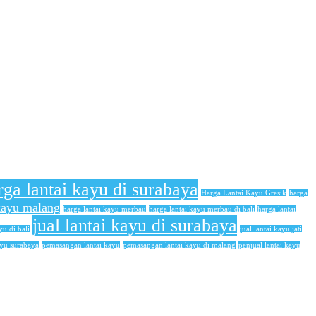
rga lantai kayu di surabaya
Harga Lantai Kayu Gresik
harga
 kayu malang
harga lantai kayu merbau
harga lantai kayu merbau di bali
harga lantai
jual lantai kayu di surabaya
yu di bali
jual lantai kayu jati
ayu surabaya
pemasangan lantai kayu
pemasangan lantai kayu di malang
penjual lantai kayu