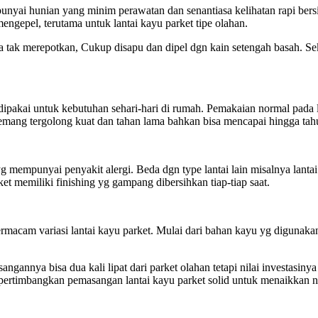
 punyai hunian yang minim perawatan dan senantiasa kelihatan rapi ber
gepel, terutama untuk lantai kayu parket tipe olahan.
ga tak merepotkan, Cukup disapu dan dipel dgn kain setengah basah. S
dipakai untuk kebutuhan sehari-hari di rumah. Pemakaian normal pada 
d memang tergolong kuat dan tahan lama bahkan bisa mencapai hingga tah
yg mempunyai penyakit alergi. Beda dgn type lantai lain misalnya lanta
et memiliki finishing yg gampang dibersihkan tiap-tiap saat.
acam variasi lantai kayu parket. Mulai dari bahan kayu yg digunakan
angannya bisa dua kali lipat dari parket olahan tetapi nilai investasi
mpertimbangkan pemasangan lantai kayu parket solid untuk menaikkan n