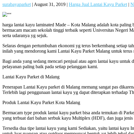
surabayaparket
|
August 31, 2019
|
Harga Jual Lantai Kayu Parket
|
N
harga lantai kayu laminated Made – Kota Malang adalah kota paling b
bermacam macam sekolah tinggi terbaik seperti Universitas Negeri Ma
serta udaranya yg sejuk.
Selaras dengan pertumbuhan ekonomi yg terus berkembang setiap ta
inilah yang mendorong kami Lantai Kayu Parket Malang untuk terus 
Bagi anda yang sedang mencari penjual atau agen lantai kayu untuk 
pelayanan paling baik pada setiap pelanggan kami.
Lantai Kayu Parket di Malang
Penerapan Lantai Kayu parket di Malang memang sangat pas dikaren
Terlebih lagi penggunaan lantai kayu yg dapat diterapkan terhadap 
Produk Lantai Kayu Parket Kota Malang
Bermacam type produk lantai kayu parket bisa anda temukan di Parket 
yang terbuat dari bahan serbuk kayu Multiplex (HDF), dan juga jenis
Tersedia dua tipe lantai kayu yang kami Sediakan, yaitu lantai kayu
untuk luar ruangan atau outdoor mempunyai bentuk yg lebih tebal da