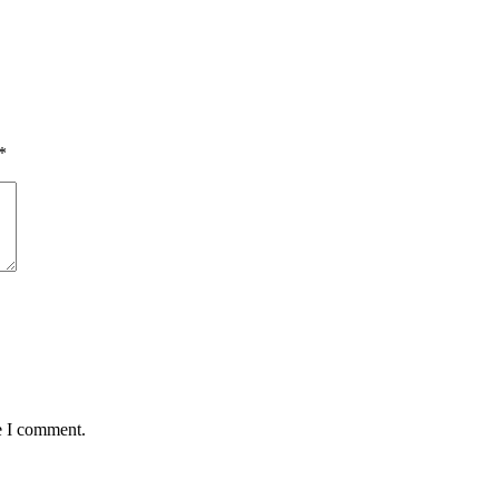
*
e I comment.