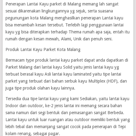
Penerapan Lantai Kayu parket di Malang memang lah sangat
sesuai dikarenakan lingkungannya yg sejuk, serta suasana
pegunungan kota Malang menghasilkan penerapan Lantai kayu
bisa menambah kesan tersebut. Terlebih lagi penggunaan lantai
kayu yg bisa diterapkan terhadap Thema rumah apa saja, entah itu
rumah dengan kesan mewah, Alami, Unik dan penuh seni.
Produk Lantai Kayu Parket Kota Malang
Bermacam type produk lantai kayu parket dapat anda dapatkan di
Parket Malang dari lantai kayu Solid yaitu jenis lantai kayu yg
terbuat berasal kayu Asli lantai kayu laminated yaitu tipe lantai
parket yang terbuat dari bahan serbuk kayu Multiplex (HDF), dan
juga tipe produk olahan kayu lainnya.
Tersedia dua tipe lantai kayu yang kami Sediakan, yaitu lantai kayu
Indoor dan outdoor, ke-2 jenis lantai ini memang secara bahan
sama namun dari segi bentuk dan pemasangan sangat Berbeda.
Lantai kayu untuk luar ruangan atau outdoor memiliki bentuk yang
lebih tebal dan memanjang sangat cocok pada penerapan di Tepi
kolam renang, sebagai pagar.