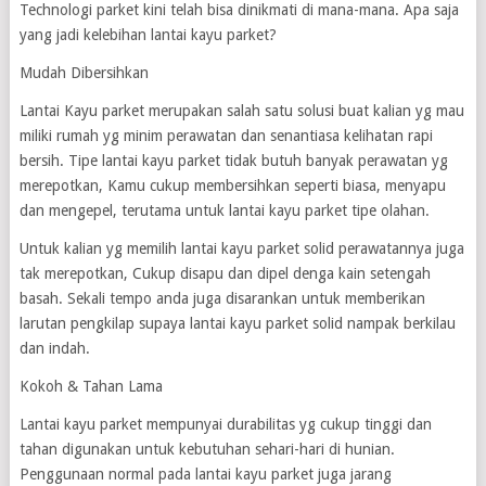
Technologi parket kini telah bisa dinikmati di mana-mana. Apa saja
yang jadi kelebihan lantai kayu parket?
Mudah Dibersihkan
Lantai Kayu parket merupakan salah satu solusi buat kalian yg mau
miliki rumah yg minim perawatan dan senantiasa kelihatan rapi
bersih. Tipe lantai kayu parket tidak butuh banyak perawatan yg
merepotkan, Kamu cukup membersihkan seperti biasa, menyapu
dan mengepel, terutama untuk lantai kayu parket tipe olahan.
Untuk kalian yg memilih lantai kayu parket solid perawatannya juga
tak merepotkan, Cukup disapu dan dipel denga kain setengah
basah. Sekali tempo anda juga disarankan untuk memberikan
larutan pengkilap supaya lantai kayu parket solid nampak berkilau
dan indah.
Kokoh & Tahan Lama
Lantai kayu parket mempunyai durabilitas yg cukup tinggi dan
tahan digunakan untuk kebutuhan sehari-hari di hunian.
Penggunaan normal pada lantai kayu parket juga jarang