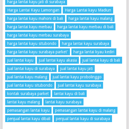
harga lantai kayu jati di surabaya
Harga Lantai Kayu Lamongan
Harga Lantai kayu Madiun
harga lantai kayu mahoni di bali
harga lantai kayu malang
harga lantai kayu merbau
harga lantai kayu merbau di bali
harga lantai kayu merbau surabaya
harga lantai kayu situbondo
harga lantai kayu surabaya
harga lantai kayu surabaya parket'
harga lantai kyau kediri
jual lantai kayu
jual lantai kayu akasia
jual lantai kayu di bali
jual lantai kayu di surabaya
jual lantai kayu jati
jual lantai kayu malang
jual lantai kayu probolinggo
jual lantai kayu situbondo
jual lantai kayu surabaya
kontak surabaya parket
lantai kayu di bali
lantai kayu malang
lantai kayu surabaya
pemasangan lantai kayu
pemasangan lantai kayu di malang
penjual lantai kayu dibali
penjual lantai kayu di surabaya