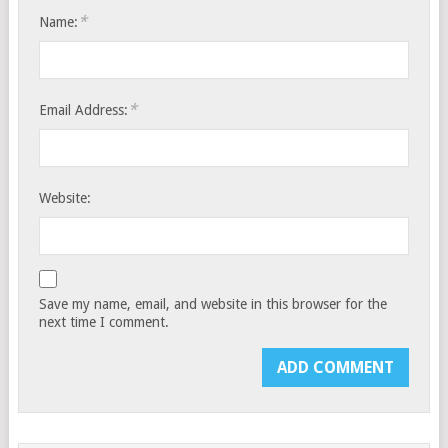
*
Name:
*
Email Address:
Website:
Save my name, email, and website in this browser for the
next time I comment.