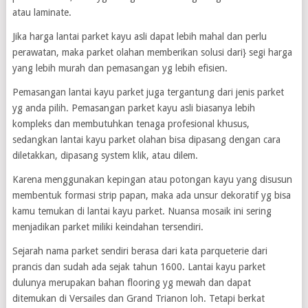
atau laminate.
Jika harga lantai parket kayu asli dapat lebih mahal dan perlu
perawatan, maka parket olahan memberikan solusi dari} segi harga
yang lebih murah dan pemasangan yg lebih efisien.
Pemasangan lantai kayu parket juga tergantung dari jenis parket
yg anda pilih. Pemasangan parket kayu asli biasanya lebih
kompleks dan membutuhkan tenaga profesional khusus,
sedangkan lantai kayu parket olahan bisa dipasang dengan cara
diletakkan, dipasang system klik, atau dilem.
Karena menggunakan kepingan atau potongan kayu yang disusun
membentuk formasi strip papan, maka ada unsur dekoratif yg bisa
kamu temukan di lantai kayu parket. Nuansa mosaik ini sering
menjadikan parket miliki keindahan tersendiri.
Sejarah nama parket sendiri berasa dari kata parqueterie dari
prancis dan sudah ada sejak tahun 1600. Lantai kayu parket
dulunya merupakan bahan flooring yg mewah dan dapat
ditemukan di Versailes dan Grand Trianon loh. Tetapi berkat