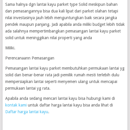
Sama halnya dgn lantai kayu parket type Solid meskipun bahan
dan pemasangannya bisa dua kali lipat dari parket olahan tetapi
nilai investasinya jauh lebih menguntungkan baik secara jangka
pendek maupun panjang. Jadi apabila anda miliki budget lebih tidak
ada salahnya mempertimbangkan pemasangan lantai kayu parket
solid untuk meninggikan nilai properti yang anda
Miliki.
Perencanaann Pemasangan
Pemasangan lantai kayu parket membutuhkan permukaan lantai yg
solid dan benar-benar rata jadi pemilik rumah mesti terlebih dulu
mempersiapkan lantai seperti menyemen ulang untuk mencapai
permukaan lantai yg rata.
Apabila anda sedang mencari lantai kayu bisa hubungi kami di
kontak kami
untuk daftar harga lantai kayu bisa anda lihat di
Daftar harga lantai kayu
.