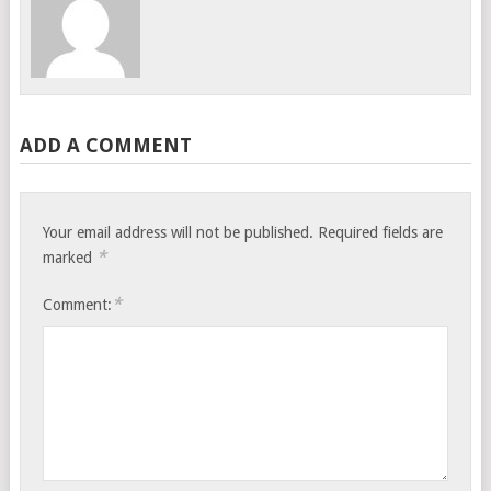
ADD A COMMENT
Your email address will not be published.
Required fields are
*
marked
*
Comment: