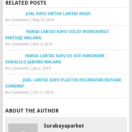
RELATED POSTS
JUAL KAYU UNTUK LANTAI MOJO
No Comments
|
May 10, 2019
HARGA LANTAI KAYU SOLID WONOKERSO
PAKISAJI MALANG
No Comments
|
Nov 4, 2019
HARGA LANTAI KAYU DI ACE HARDWARE
SUKOLILO JABUNG MALANG
No Comments
|
Jan 2, 2019
JUAL LANTAI KAYU PLASTIK KECAMATAN BATUAN
SUMENEP
No Comments
|
Oct 11, 2019
ABOUT THE AUTHOR
Surabayaparket