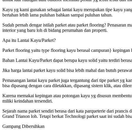
Kayu yg kami gunakan sebagai lantai kayu merupakan tipe kayu yang 
bertahan lebih lama puluhan bahkan sampai puluhan tahun.
Sudah pernah dengar istilah parket atau parket flooring? Penasaran 
interior yang baru loh di bidang perumahan dan properti.
Apa itu Lantai Kayu/Parket?
Parket flooring yaitu type flooring kayu berasal campuran} kepingan 
Bahan Lantai Kayu/Parket dapat berupa kayu solid yaitu terdiri beras
Jika harga lantai parket kayu solid bisa lebih mahal dan butuh peraw
Pemasangan lantai kayu parket juga tergantung dari tipe parket yg k
bisa dipasang dengan cara diletakkan, dipasang sistem klik, atau dilem
Karena memakai kepingan atau potongan kayu yg disusun membentuk fo
miliki keindahan tersendiri.
Sejarah nama parket sendiri berasa dari kata parqueterie dari pranc
Grand Trianon loh. Tetapi berkat Technologi parket saat ini sudah bis
Gampang Dibersihkan