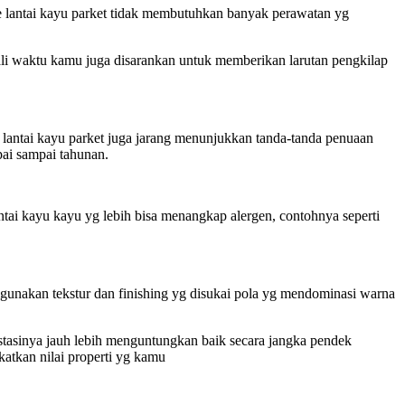
ype lantai kayu parket tidak membutuhkan banyak perawatan yg
kali waktu kamu juga disarankan untuk memberikan larutan pengkilap
p lantai kayu parket juga jarang menunjukkan tanda-tanda penuaan
pai sampai tahunan.
antai kayu kayu yg lebih bisa menangkap alergen, contohnya seperti
gunakan tekstur dan finishing yg disukai pola yg mendominasi warna
vestasinya jauh lebih menguntungkan baik secara jangka pendek
atkan nilai properti yg kamu