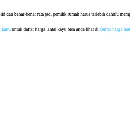
id dan benar-benar rata jadi pemilik rumah harus terlebih dahulu me
k kami
untuk daftar harga lantai kayu bisa anda lihat di
Daftar harga lan