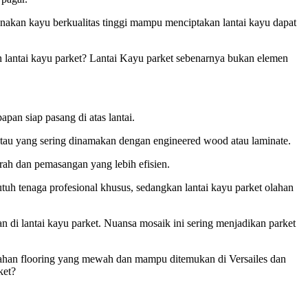
nakan kayu berkualitas tinggi mampu menciptakan lantai kayu dapat
an lantai kayu parket? Lantai Kayu parket sebenarnya bukan elemen
pan siap pasang di atas lantai.
, atau yang sering dinamakan dengan engineered wood atau laminate.
urah dan pemasangan yang lebih efisien.
tuh tenaga profesional khusus, sedangkan lantai kayu parket olahan
di lantai kayu parket. Nuansa mosaik ini sering menjadikan parket
n bahan flooring yang mewah dan mampu ditemukan di Versailes dan
ket?