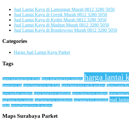
Jual Lantai Kayu di Lamongan Murah 0812 3280 5050
Jual Lantai Kayu di Gresik Murah 0812 3280 5050
Jual Lantai Kayu di Kediri Murah 0812 3280 5050
Jual Lantai Kayu di Madiun Murah 0812 3280 5050
Jual Lantai Kayu di Bondowoso Murah 0812 3280 5050
Categories
Harga Jual Lantai Kayu Parket
Tags
harga lantai 
harga jual lantai kayu di bali
harga jual lantai kayu surabaya
lantai kayu jati
harga lantai kayu jati di bali
harga lantai kayu jati di surabaya
Harga Lantai K
kayu merbau surabaya
harga lantai kayu situbondo
harga lantai kayu surabaya
harga lantai ka
jual lant
jual lantai kayu malang
jual lantai kayu probolinggo
jual lantai kayu situbondo
dibali
penjual lantai kayu di surabaya
Maps Surabaya Parket