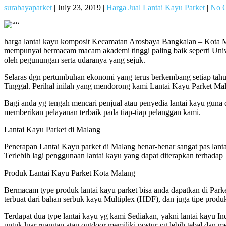
surabayaparket
|
July 23, 2019
|
Harga Jual Lantai Kayu Parket
|
No 
harga lantai kayu komposit Kecamatan Arosbaya Bangkalan – Kota Mal
mempunyai bermacam macam akademi tinggi paling baik seperti Univer
oleh pegunungan serta udaranya yang sejuk.
Selaras dgn pertumbuhan ekonomi yang terus berkembang setiap ta
Tinggal. Perihal inilah yang mendorong kami Lantai Kayu Parket Mal
Bagi anda yg tengah mencari penjual atau penyedia lantai kayu guna 
memberikan pelayanan terbaik pada tiap-tiap pelanggan kami.
Lantai Kayu Parket di Malang
Penerapan Lantai Kayu parket di Malang benar-benar sangat pas lan
Terlebih lagi penggunaan lantai kayu yang dapat diterapkan terhada
Produk Lantai Kayu Parket Kota Malang
Bermacam type produk lantai kayu parket bisa anda dapatkan di Parket 
terbuat dari bahan serbuk kayu Multiplex (HDF), dan juga tipe produ
Terdapat dua type lantai kayu yg kami Sediakan, yakni lantai kayu 
untuk luar ruangan atau outdoor memiliki postur yg lebih tebal dan m