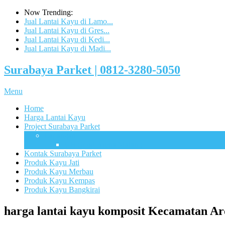
Now Trending:
Jual Lantai Kayu di Lamo...
Jual Lantai Kayu di Gres...
Jual Lantai Kayu di Kedi...
Jual Lantai Kayu di Madi...
Surabaya Parket | 0812-3280-5050
Menu
Home
Harga Lantai Kayu
Project Surabaya Parket
Lapangan
UB Sport Arena Malang
Kontak Surabaya Parket
Produk Kayu Jati
Produk Kayu Merbau
Produk Kayu Kempas
Produk Kayu Bangkirai
harga lantai kayu komposit Kecamatan A