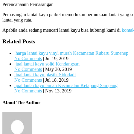
Perencanaann Pemasangan
Pemasangan lantai kayu parket memerlukan permukaan lantai yang sol
lantai yang rata.
Apabila anda sedang mencari lantai kayu bisa hubungi kami di
konta
Related Posts
harga lantai kayu vinyl murah Kecamatan Rubaru Sumenep
No Comments
|
Jul 19, 2019
jual lantai kayu solid Kendangsari
No Comments
|
May 30, 2019
jual lantai kayu plastik Sidodadi
No Comments
|
Jul 18, 2019
jual lantai kayu taman Kecamatan Ketapang Sampang
No Comments
|
Nov 13, 2019
About The Author