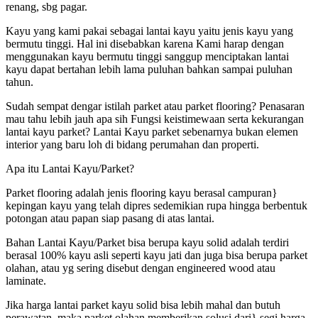
renang, sbg pagar.
Kayu yang kami pakai sebagai lantai kayu yaitu jenis kayu yang
bermutu tinggi. Hal ini disebabkan karena Kami harap dengan
menggunakan kayu bermutu tinggi sanggup menciptakan lantai
kayu dapat bertahan lebih lama puluhan bahkan sampai puluhan
tahun.
Sudah sempat dengar istilah parket atau parket flooring? Penasaran
mau tahu lebih jauh apa sih Fungsi keistimewaan serta kekurangan
lantai kayu parket? Lantai Kayu parket sebenarnya bukan elemen
interior yang baru loh di bidang perumahan dan properti.
Apa itu Lantai Kayu/Parket?
Parket flooring adalah jenis flooring kayu berasal campuran}
kepingan kayu yang telah dipres sedemikian rupa hingga berbentuk
potongan atau papan siap pasang di atas lantai.
Bahan Lantai Kayu/Parket bisa berupa kayu solid adalah terdiri
berasal 100% kayu asli seperti kayu jati dan juga bisa berupa parket
olahan, atau yg sering disebut dengan engineered wood atau
laminate.
Jika harga lantai parket kayu solid bisa lebih mahal dan butuh
perawatan, maka parket olahan memberikan solusi dari} segi harga