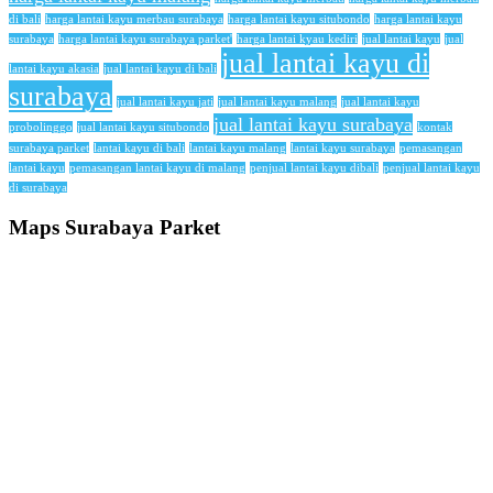
di bali
harga lantai kayu merbau surabaya
harga lantai kayu situbondo
harga lantai kayu
surabaya
harga lantai kayu surabaya parket'
harga lantai kyau kediri
jual lantai kayu
jual
jual lantai kayu di
lantai kayu akasia
jual lantai kayu di bali
surabaya
jual lantai kayu jati
jual lantai kayu malang
jual lantai kayu
jual lantai kayu surabaya
probolinggo
jual lantai kayu situbondo
kontak
surabaya parket
lantai kayu di bali
lantai kayu malang
lantai kayu surabaya
pemasangan
lantai kayu
pemasangan lantai kayu di malang
penjual lantai kayu dibali
penjual lantai kayu
di surabaya
Maps Surabaya Parket