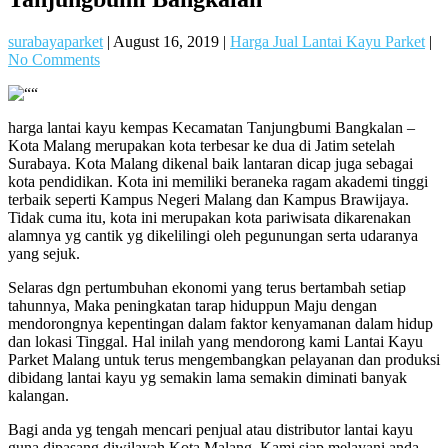
surabayaparket
|
August 16, 2019
|
Harga Jual Lantai Kayu Parket
|
No Comments
harga lantai kayu kempas Kecamatan Tanjungbumi Bangkalan –
Kota Malang merupakan kota terbesar ke dua di Jatim setelah
Surabaya. Kota Malang dikenal baik lantaran dicap juga sebagai
kota pendidikan. Kota ini memiliki beraneka ragam akademi tinggi
terbaik seperti Kampus Negeri Malang dan Kampus Brawijaya.
Tidak cuma itu, kota ini merupakan kota pariwisata dikarenakan
alamnya yg cantik yg dikelilingi oleh pegunungan serta udaranya
yang sejuk.
Selaras dgn pertumbuhan ekonomi yang terus bertambah setiap
tahunnya, Maka peningkatan tarap hiduppun Maju dengan
mendorongnya kepentingan dalam faktor kenyamanan dalam hidup
dan lokasi Tinggal. Hal inilah yang mendorong kami Lantai Kayu
Parket Malang untuk terus mengembangkan pelayanan dan produksi
dibidang lantai kayu yg semakin lama semakin diminati banyak
kalangan.
Bagi anda yg tengah mencari penjual atau distributor lantai kayu
guna dipasang diwilayah Kota Malang, Kami siap melayani anda