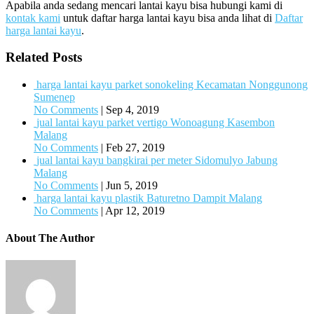
Apabila anda sedang mencari lantai kayu bisa hubungi kami di
kontak kami
untuk daftar harga lantai kayu bisa anda lihat di
Daftar
harga lantai kayu
.
Related Posts
harga lantai kayu parket sonokeling Kecamatan Nonggunong
Sumenep
No Comments
|
Sep 4, 2019
jual lantai kayu parket vertigo Wonoagung Kasembon
Malang
No Comments
|
Feb 27, 2019
jual lantai kayu bangkirai per meter Sidomulyo Jabung
Malang
No Comments
|
Jun 5, 2019
harga lantai kayu plastik Baturetno Dampit Malang
No Comments
|
Apr 12, 2019
About The Author