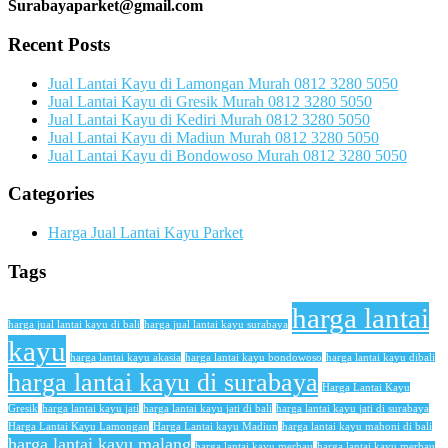
Surabayaparket@gmail.com
Recent Posts
Jual Lantai Kayu di Lamongan Murah 0812 3280 5050
Jual Lantai Kayu di Gresik Murah 0812 3280 5050
Jual Lantai Kayu di Kediri Murah 0812 3280 5050
Jual Lantai Kayu di Madiun Murah 0812 3280 5050
Jual Lantai Kayu di Bondowoso Murah 0812 3280 5050
Categories
Harga Jual Lantai Kayu Parket
Tags
harga lantai
harga jual lantai kayu di bali
harga jual lantai kayu surabaya
kayu
harga lantai kayu akasia
harga lantai kayu bondowoso
harga lantai kayu dibali
harga lantai kayu di surabaya
Harga Lantai Kayu
Gresik
harga lantai kayu jati
harga lantai kayu jati di bali
harga lantai kayu jati di surabaya
Harga Lantai Kayu Lamongan
Harga Lantai kayu Madiun
harga lantai kayu mahoni di bali
harga lantai kayu malang
harga lantai kayu merbau
harga lantai kayu merbau