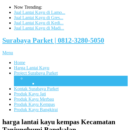
Now Trending:
Jual Lantai Kayu di Lamo...
Jual Lantai Kayu di Gres...
Jual Lantai Kayu di Kedi...
Jual Lantai Kayu di Madi...
Surabaya Parket | 0812-3280-5050
Menu
Home
Harga Lantai Kayu
Project Surabaya Parket
Lapangan
UB Sport Arena Malang
Kontak Surabaya Parket
Produk Kayu Jati
Produk Kayu Merbau
Produk Kayu Kempas
Produk Kayu Bangkirai
harga lantai kayu kempas Kecamatan
Tanjungbumi Bangkalan