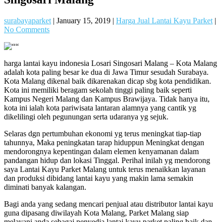
surabayaparket
|
January 15, 2019
|
Harga Jual Lantai Kayu Parket
|
No Comments
harga lantai kayu indonesia Losari Singosari Malang – Kota Malang
adalah kota paling besar ke dua di Jawa Timur sesudah Surabaya.
Kota Malang dikenal baik dikarenakan dicap sbg kota pendidikan.
Kota ini memiliki beragam sekolah tinggi paling baik seperti
Kampus Negeri Malang dan Kampus Brawijaya. Tidak hanya itu,
kota ini ialah kota pariwisata lantaran alamnya yang cantik yg
dikelilingi oleh pegunungan serta udaranya yg sejuk.
Selaras dgn pertumbuhan ekonomi yg terus meningkat tiap-tiap
tahunnya, Maka peningkatan tarap hiduppun Meningkat dengan
mendorongnya kepentingan dalam elemen kenyamanan dalam
pandangan hidup dan lokasi Tinggal. Perihal inilah yg mendorong
saya Lantai Kayu Parket Malang untuk terus menaikkan layanan
dan produksi dibidang lantai kayu yang makin lama semakin
diminati banyak kalangan.
Bagi anda yang sedang mencari penjual atau distributor lantai kayu
guna dipasang diwilayah Kota Malang, Parket Malang siap
melayani anda sebagai penyedia lantai kayu parket paling baik dan