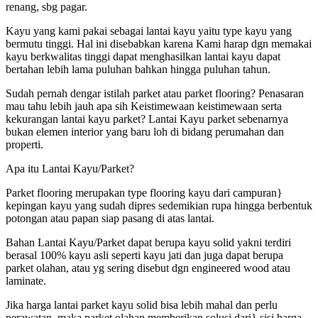
renang, sbg pagar.
Kayu yang kami pakai sebagai lantai kayu yaitu type kayu yang
bermutu tinggi. Hal ini disebabkan karena Kami harap dgn memakai
kayu berkwalitas tinggi dapat menghasilkan lantai kayu dapat
bertahan lebih lama puluhan bahkan hingga puluhan tahun.
Sudah pernah dengar istilah parket atau parket flooring? Penasaran
mau tahu lebih jauh apa sih Keistimewaan keistimewaan serta
kekurangan lantai kayu parket? Lantai Kayu parket sebenarnya
bukan elemen interior yang baru loh di bidang perumahan dan
properti.
Apa itu Lantai Kayu/Parket?
Parket flooring merupakan type flooring kayu dari campuran}
kepingan kayu yang sudah dipres sedemikian rupa hingga berbentuk
potongan atau papan siap pasang di atas lantai.
Bahan Lantai Kayu/Parket dapat berupa kayu solid yakni terdiri
berasal 100% kayu asli seperti kayu jati dan juga dapat berupa
parket olahan, atau yg sering disebut dgn engineered wood atau
laminate.
Jika harga lantai parket kayu solid bisa lebih mahal dan perlu
perawatan, maka parket olahan memberikan solusi dari} sisi harga