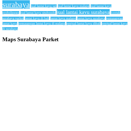
surabaya
jual lantai kayu jati
jual lantai kayu malang
jual lantai kayu
jual lantai kayu surabaya
probolinggo
jual lantai kayu situbondo
kontak
surabaya parket
lantai kayu di bali
lantai kayu malang
lantai kayu surabaya
pemasangan
lantai kayu
pemasangan lantai kayu di malang
penjual lantai kayu dibali
penjual lantai kayu
di surabaya
Maps Surabaya Parket