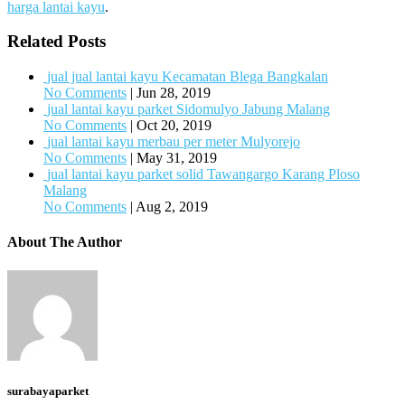
harga lantai kayu
.
Related Posts
jual jual lantai kayu Kecamatan Blega Bangkalan
No Comments
|
Jun 28, 2019
jual lantai kayu parket Sidomulyo Jabung Malang
No Comments
|
Oct 20, 2019
jual lantai kayu merbau per meter Mulyorejo
No Comments
|
May 31, 2019
jual lantai kayu parket solid Tawangargo Karang Ploso
Malang
No Comments
|
Aug 2, 2019
About The Author
surabayaparket