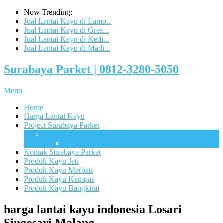
Now Trending:
Jual Lantai Kayu di Lamo...
Jual Lantai Kayu di Gres...
Jual Lantai Kayu di Kedi...
Jual Lantai Kayu di Madi...
Surabaya Parket | 0812-3280-5050
Menu
Home
Harga Lantai Kayu
Project Surabaya Parket
Lapangan
UB Sport Arena Malang
Kontak Surabaya Parket
Produk Kayu Jati
Produk Kayu Merbau
Produk Kayu Kempas
Produk Kayu Bangkirai
harga lantai kayu indonesia Losari
Singosari Malang