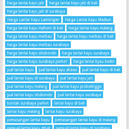
harga lantai kayu jati
harga lantai kayu jati di bali
harga lantai kayu jati di surabaya
Harga Lantai Kayu Lamongan
Harga Lantai kayu Madiun
harga lantai kayu mahoni di bali
harga lantai kayu malang
harga lantai kayu merbau
harga lantai kayu merbau di bali
harga lantai kayu merbau surabaya
harga lantai kayu situbondo
harga lantai kayu surabaya
harga lantai kayu surabaya parket'
harga lantai kyau kediri
jual lantai kayu
jual lantai kayu akasia
jual lantai kayu di bali
jual lantai kayu di surabaya
jual lantai kayu jati
jual lantai kayu malang
jual lantai kayu probolinggo
jual lantai kayu situbondo
jual lantai kayu surabaya
kontak surabaya parket
lantai kayu di bali
lantai kayu malang
lantai kayu surabaya
pemasangan lantai kayu
pemasangan lantai kayu di malang
penjual lantai kayu dibali
penjual lantai kayu di surabaya