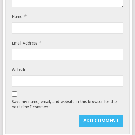
*
Name:
*
Email Address:
Website:
Save my name, email, and website in this browser for the
next time I comment.