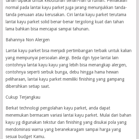
tahan dipakai untuk kebutuhan sehari-hari di rumah. Pemakaian
normal pada lantai kayu parket juga jarang menunjukkan tanda-
tanda penuaan atau kerusakan. Ciri lantai kayu parket terutama
lantai kayu parket solid benar-benar tergolong kuat dan tahan
lama bahkan bisa mencapai sampai tahunan.
Bahannya Non Alergen
Lantai kayu parket bisa menjadi pertimbangan terbaik untuk kalian
yang mempunyai persoalan alergi. Beda dgn type lantai lain
contohnya lantai kayu kayu yang lebih bisa menangkap alergen,
contohnya seperti serbuk bunga, debu hingga hama hewan
peliharaan, lantai kayu parket memiliki finishing yang gampang
dibersihkan setiap saat.
Cukup Terjangkau
Berkat technologi pengolahan kayu parket, anda dapat
menemukan bermacam variasi lantai kayu parket. Mulai dari bahan
kayu yg digunakan tekstur dan finishing yang disukai pola yang
mendominasi warna yang beranekaragam sampai harga yang
sesuai budget Kamu.