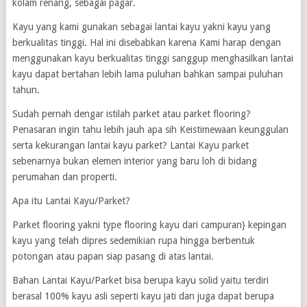
kolam renang, sebagai pagar.
Kayu yang kami gunakan sebagai lantai kayu yakni kayu yang
berkualitas tinggi. Hal ini disebabkan karena Kami harap dengan
menggunakan kayu berkualitas tinggi sanggup menghasilkan lantai
kayu dapat bertahan lebih lama puluhan bahkan sampai puluhan
tahun.
Sudah pernah dengar istilah parket atau parket flooring?
Penasaran ingin tahu lebih jauh apa sih Keistimewaan keunggulan
serta kekurangan lantai kayu parket? Lantai Kayu parket
sebenarnya bukan elemen interior yang baru loh di bidang
perumahan dan properti.
Apa itu Lantai Kayu/Parket?
Parket flooring yakni type flooring kayu dari campuran} kepingan
kayu yang telah dipres sedemikian rupa hingga berbentuk
potongan atau papan siap pasang di atas lantai.
Bahan Lantai Kayu/Parket bisa berupa kayu solid yaitu terdiri
berasal 100% kayu asli seperti kayu jati dan juga dapat berupa