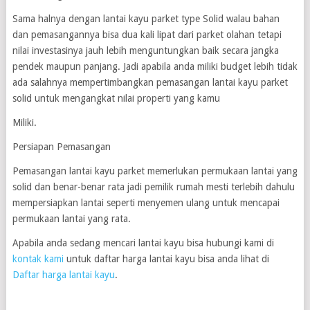
Sama halnya dengan lantai kayu parket type Solid walau bahan
dan pemasangannya bisa dua kali lipat dari parket olahan tetapi
nilai investasinya jauh lebih menguntungkan baik secara jangka
pendek maupun panjang. Jadi apabila anda miliki budget lebih tidak
ada salahnya mempertimbangkan pemasangan lantai kayu parket
solid untuk mengangkat nilai properti yang kamu
Miliki.
Persiapan Pemasangan
Pemasangan lantai kayu parket memerlukan permukaan lantai yang
solid dan benar-benar rata jadi pemilik rumah mesti terlebih dahulu
mempersiapkan lantai seperti menyemen ulang untuk mencapai
permukaan lantai yang rata.
Apabila anda sedang mencari lantai kayu bisa hubungi kami di
kontak kami
untuk daftar harga lantai kayu bisa anda lihat di
Daftar harga lantai kayu
.