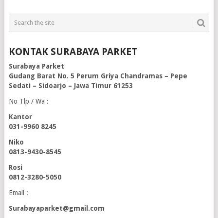
KONTAK SURABAYA PARKET
Surabaya Parket
Gudang Barat No. 5 Perum Griya Chandramas – Pepe
Sedati – Sidoarjo – Jawa Timur 61253
No Tlp / Wa :
Kantor
031-9960 8245
Niko
0813-9430-8545
Rosi
0812-3280-5050
Email :
Surabayaparket@gmail.com