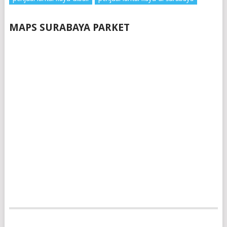
MAPS SURABAYA PARKET