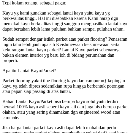
Tepi kolam renang, sebagai pagar.
Kayu yg kami gunakan sebagai lantai kayu yaitu kayu yg
berkwalitas tinggi. Hal ini disebabkan karena Kami harap dgn
memakai kayu berkualitas tinggi sanggup menghasilkan lantai kayu
dapat bertahan lebih lama puluhan bahkan sampai puluhan tahun.
Sudah sempat dengar istilah parket atau parket flooring? Penasaran
ingin tahu lebih jauh apa sih Keistimewaan keistimewaan serta
kekurangan lantai kayu parket? Lantai Kayu parket sebenarnya
bukan elemen interior yg baru loh di bidang perumahan dan
properti.
Apa itu Lantai Kayu/Parket?
Parket flooring yakni tipe flooring kayu dari campuran} kepingan
kayu yg telah dipres sedemikian rupa hingga berbentuk potongan
atau papan siap pasang di atas lantai.
Bahan Lantai Kayu/Parket bisa berupa kayu solid yaitu terdiri
berasal 100% kayu asli seperti kayu jati dan juga bisa berupa parket
olahan, atau yang sering dinamakan dgn engineered wood atau
laminate.
Jika harga lantai parket kayu asli dapat lebih mahal dan perlu
perawatan, maka parket olahan memberikan solusi dari} segi harga