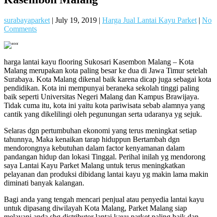
surabayaparket
|
July 19, 2019
|
Harga Jual Lantai Kayu Parket
|
No
Comments
harga lantai kayu flooring Sukosari Kasembon Malang – Kota
Malang merupakan kota paling besar ke dua di Jawa Timur setelah
Surabaya. Kota Malang dikenal baik karena dicap juga sebagai kota
pendidikan. Kota ini mempunyai beraneka sekolah tinggi paling
baik seperti Universitas Negeri Malang dan Kampus Brawijaya.
Tidak cuma itu, kota ini yaitu kota pariwisata sebab alamnya yang
cantik yang dikelilingi oleh pegunungan serta udaranya yg sejuk.
Selaras dgn pertumbuhan ekonomi yang terus meningkat setiap
tahunnya, Maka kenaikan tarap hiduppun Bertambah dgn
mendorongnya kebutuhan dalam factor kenyamanan dalam
pandangan hidup dan lokasi Tinggal. Perihal inilah yg mendorong
saya Lantai Kayu Parket Malang untuk terus meningkatkan
pelayanan dan produksi dibidang lantai kayu yg makin lama makin
diminati banyak kalangan.
Bagi anda yang tengah mencari penjual atau penyedia lantai kayu
untuk dipasang diwilayah Kota Malang, Parket Malang siap
melayani anda sbg distributor lantai kayu parket paling baik dan