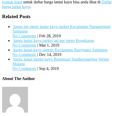
kontak kami
untuk daftar harga lantai kayu bisa anda lihat di
Daftar
harga lantai kayu
.
Related Posts
harga per meter lantai kayu parket Kecamatan Pangarengan
Sampang
No Comments
|
Feb 28, 2019
harga lantai kayu parket jati per meter Bongkaran
No Comments
|
Mar 1, 2019
harga lantai kayu sintetis Kecamatan Banyuates Sampang
No Comments
|
Dec 14, 2019
harga lantai model kayu Ringinsari Sumbermanjing Wetan
Malang
No Comments
|
Sep 4, 2019
About The Author