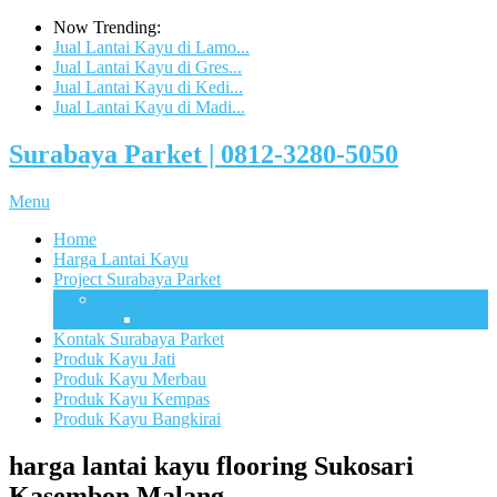
Now Trending:
Jual Lantai Kayu di Lamo...
Jual Lantai Kayu di Gres...
Jual Lantai Kayu di Kedi...
Jual Lantai Kayu di Madi...
Surabaya Parket | 0812-3280-5050
Menu
Home
Harga Lantai Kayu
Project Surabaya Parket
Lapangan
UB Sport Arena Malang
Kontak Surabaya Parket
Produk Kayu Jati
Produk Kayu Merbau
Produk Kayu Kempas
Produk Kayu Bangkirai
harga lantai kayu flooring Sukosari
Kasembon Malang