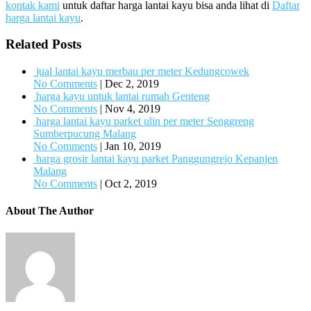
kontak kami
untuk daftar harga lantai kayu bisa anda lihat di
Daftar
harga lantai kayu
.
Related Posts
jual lantai kayu merbau per meter Kedungcowek
No Comments
|
Dec 2, 2019
harga kayu untuk lantai rumah Genteng
No Comments
|
Nov 4, 2019
harga lantai kayu parket ulin per meter Senggreng
Sumberpucung Malang
No Comments
|
Jan 10, 2019
harga grosir lantai kayu parket Panggungrejo Kepanjen
Malang
No Comments
|
Oct 2, 2019
About The Author