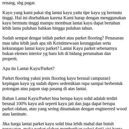
renang, sbg pagar.
Kayu yang kami pakai sbg lantai kayu yaitu tipe kayu yg bermutu
tinggi. Hal ini disebabkan karena Kami harap dengan menggunakan
kayu bermutu tinggi mampu membuat lantai kayu dapat bertahan
lebih lama puluhan bahkan hingga puluhan tahun.
Sudah sempat dengar istilah parket atau parket flooring? Penasaran
mau tahu lebih jauh apa sih Keistimewaan keunggulan serta
kekurangan lantai kayu parket? Lantai Kayu parket sebenarnya
bukan elemen interior yg baru loh di bidang perumahan dan
properti.
Apa itu Lantai Kayu/Parket?
Parket flooring yakni jenis flooring kayu berasal campuran}
kepingan kayu yg sudah dipres sedemikian rupa sampai berbentuk
potongan atau papan siap pasang di atas lantai.
Bahan Lantai Kayu/Parket bisa berupa kayu solid adalah terdiri
berasal 100% kayu asli seperti kayu jati dan juga dapat berupa
parket olahan, atau yang sering dinamakan dengan engineered wood
atau laminate.
Jika harga lantai parket kayu solid bisa lebih mahal dan butuh
perawatan, maka parket olahan memberikan solusi dari} sisi harga