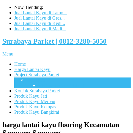
Now Trending:
Jual Lantai Kayu di Lamo...
Jual Lantai Kayu di Gres...
Jual Lantai Kayu di Kedi...
Jual Lantai Kayu di Madi...
Surabaya Parket | 0812-3280-5050
Menu
Home
Harga Lantai Kayu
Project Surabaya Parket
Lapangan
UB Sport Arena Malang
Kontak Surabaya Parket
Produk Kayu Jati
Produk Kayu Merbau
Produk Kayu Kempas
Produk Kayu Bangkirai
harga lantai kayu flooring Kecamatan
Sampang Sampang