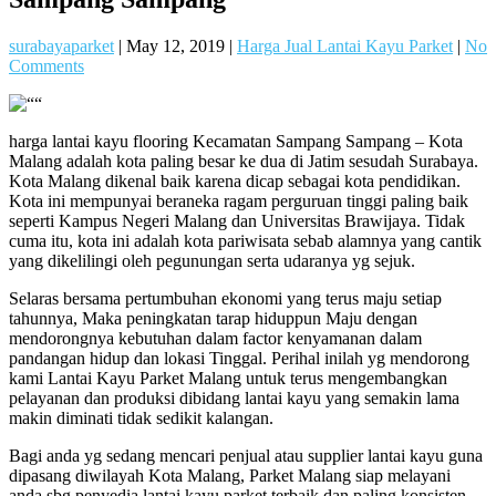
surabayaparket
|
May 12, 2019
|
Harga Jual Lantai Kayu Parket
|
No
Comments
harga lantai kayu flooring Kecamatan Sampang Sampang – Kota
Malang adalah kota paling besar ke dua di Jatim sesudah Surabaya.
Kota Malang dikenal baik karena dicap sebagai kota pendidikan.
Kota ini mempunyai beraneka ragam perguruan tinggi paling baik
seperti Kampus Negeri Malang dan Universitas Brawijaya. Tidak
cuma itu, kota ini adalah kota pariwisata sebab alamnya yang cantik
yang dikelilingi oleh pegunungan serta udaranya yg sejuk.
Selaras bersama pertumbuhan ekonomi yang terus maju setiap
tahunnya, Maka peningkatan tarap hiduppun Maju dengan
mendorongnya kebutuhan dalam factor kenyamanan dalam
pandangan hidup dan lokasi Tinggal. Perihal inilah yg mendorong
kami Lantai Kayu Parket Malang untuk terus mengembangkan
pelayanan dan produksi dibidang lantai kayu yang semakin lama
makin diminati tidak sedikit kalangan.
Bagi anda yg sedang mencari penjual atau supplier lantai kayu guna
dipasang diwilayah Kota Malang, Parket Malang siap melayani
anda sbg penyedia lantai kayu parket terbaik dan paling konsisten