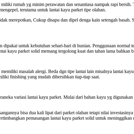
u miliki rumah yg minim perawatan dan senantiasa nampak rapi bersih.
ngepel, terutama untuk lantai kayu parket tipe olahan.
tidak merepotkan, Cukup disapu dan dipel denga kain setengah basah. 
n dipakai untuk kebutuhan sehari-hari di hunian. Penggunaan normal t
antai kayu parket solid memang tergolong kuat dan tahan lama bahkan 
 memiliki masalah alergi. Beda dgn tipe lantai lain misalnya lantai kay
liki finishing yang mudah dibersihkan tiap-tiap saat.
neka variasi lantai kayu parket. Mulai dari bahan kayu yg digunakan 
angannya bisa dua kali lipat dari parket olahan tetapi nilai investasi
ertimbangkan pemasangan lantai kayu parket solid untuk meninggikan n