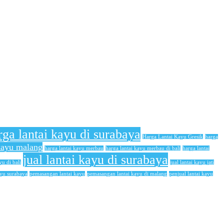
rga lantai kayu di surabaya
Harga Lantai Kayu Gresik
harga
 kayu malang
harga lantai kayu merbau
harga lantai kayu merbau di bali
harga lantai
jual lantai kayu di surabaya
yu di bali
jual lantai kayu jati
ayu surabaya
pemasangan lantai kayu
pemasangan lantai kayu di malang
penjual lantai kayu