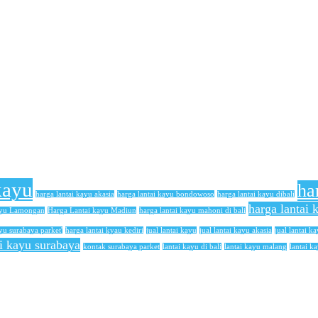
kayu
ha
harga lantai kayu akasia
harga lantai kayu bondowoso
harga lantai kayu dibali
harga lantai
ayu Lamongan
Harga Lantai kayu Madiun
harga lantai kayu mahoni di bali
yu surabaya parket'
harga lantai kyau kediri
jual lantai kayu
jual lantai kayu akasia
jual lantai ka
ai kayu surabaya
kontak surabaya parket
lantai kayu di bali
lantai kayu malang
lantai k