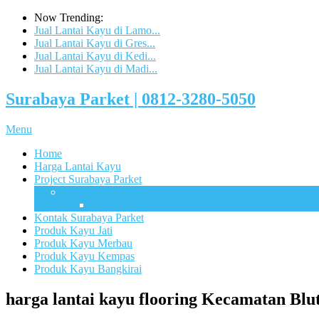
Now Trending:
Jual Lantai Kayu di Lamo...
Jual Lantai Kayu di Gres...
Jual Lantai Kayu di Kedi...
Jual Lantai Kayu di Madi...
Surabaya Parket | 0812-3280-5050
Menu
Home
Harga Lantai Kayu
Project Surabaya Parket
Lapangan
UB Sport Arena Malang
Kontak Surabaya Parket
Produk Kayu Jati
Produk Kayu Merbau
Produk Kayu Kempas
Produk Kayu Bangkirai
harga lantai kayu flooring Kecamatan Bl