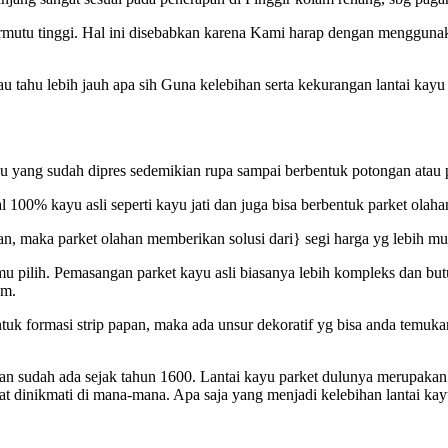
mutu tinggi. Hal ini disebabkan karena Kami harap dengan menggunaka
au tahu lebih jauh apa sih Guna kelebihan serta kekurangan lantai kay
u yang sudah dipres sedemikian rupa sampai berbentuk potongan atau pa
al 100% kayu asli seperti kayu jati dan juga bisa berbentuk parket ola
atan, maka parket olahan memberikan solusi dari} segi harga yg lebih m
mu pilih. Pemasangan parket kayu asli biasanya lebih kompleks dan but
em.
formasi strip papan, maka ada unsur dekoratif yg bisa anda temukan 
is dan sudah ada sejak tahun 1600. Lantai kayu parket dulunya merupak
pat dinikmati di mana-mana. Apa saja yang menjadi kelebihan lantai kay