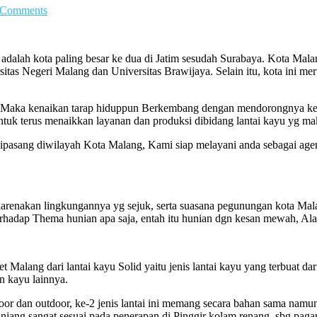
 Comments
alah kota paling besar ke dua di Jatim sesudah Surabaya. Kota Malang
as Negeri Malang dan Universitas Brawijaya. Selain itu, kota ini meru
a, Maka kenaikan tarap hiduppun Berkembang dengan mendorongnya k
tuk terus menaikkan layanan dan produksi dibidang lantai kayu yg maki
dipasang diwilayah Kota Malang, Kami siap melayani anda sebagai agen
ikarenakan lingkungannya yg sejuk, serta suasana pegunungan kota M
 terhadap Thema hunian apa saja, entah itu hunian dgn kesan mewah, Al
Malang dari lantai kayu Solid yaitu jenis lantai kayu yang terbuat dari 
n kayu lainnya.
ndoor dan outdoor, ke-2 jenis lantai ini memang secara bahan sama nam
njang sangat sesuai pada penerapan di Pinggir kolam renang, sbg pagar