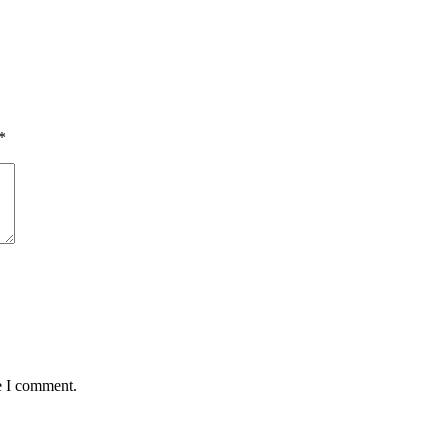
*
e I comment.