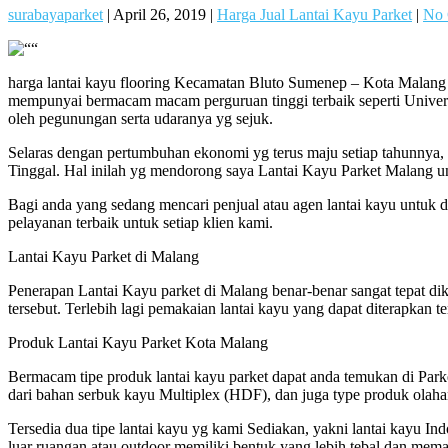
surabayaparket
|
April 26, 2019
|
Harga Jual Lantai Kayu Parket
|
No
harga lantai kayu flooring Kecamatan Bluto Sumenep – Kota Malang ad
mempunyai bermacam macam perguruan tinggi terbaik seperti Universit
oleh pegunungan serta udaranya yg sejuk.
Selaras dengan pertumbuhan ekonomi yg terus maju setiap tahunny
Tinggal. Hal inilah yg mendorong saya Lantai Kayu Parket Malang un
Bagi anda yang sedang mencari penjual atau agen lantai kayu untuk 
pelayanan terbaik untuk setiap klien kami.
Lantai Kayu Parket di Malang
Penerapan Lantai Kayu parket di Malang benar-benar sangat tepat d
tersebut. Terlebih lagi pemakaian lantai kayu yang dapat diterapkan
Produk Lantai Kayu Parket Kota Malang
Bermacam tipe produk lantai kayu parket dapat anda temukan di Parket 
dari bahan serbuk kayu Multiplex (HDF), dan juga type produk olaha
Tersedia dua tipe lantai kayu yg kami Sediakan, yakni lantai kayu I
luar ruangan atau outdoor memiliki bentuk yang lebih tebal dan mema