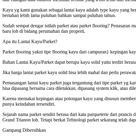
Kayu yg kami gunakan sebagai lantai kayu adalah type kayu yang ber
bertahan lebih lama puluhan bahkan sampai puluhan tahun.
Sudah sempat dengar istilah parket atau parket flooring? Penasaran m
baru loh di bidang perumahan dan properti.
Apa itu Lantai Kayu/Parket?
Parket flooring yakni tipe flooring kayu dari campuran} kepingan kay
Bahan Lantai Kayu/Parket dapat berupa kayu solid yaitu terdiri beras
Jika harga lantai parket kayu solid bisa lebih mahal dan perlu peraw
Pemasangan lantai kayu parket juga tergantung dari tipe parket yg ka
bisa dipasang bersama cara diletakkan, dipasang system klik, atau dil
Karena memakai kepingan atau potongan kayu yang disusun membentuk 
punya keindahan tersendiri.
Sejarah nama parket sendiri berasa dari kata parqueterie dari pranc
Grand Trianon loh. Tetapi berkat Tehnologi parket sekarang telah da
Gampang Dibersihkan