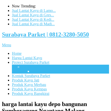
Now Trending:
Jual Lantai Kayu di Lamo...
Jual Lantai Kayu di Gres...
Jual Lantai Kayu di Kedi...
Jual Lantai Kayu di Madi...
Surabaya Parket | 0812-3280-5050
Menu
Home
Harga Lantai Kayu
Project Surabaya Parket
Lapangan
UB Sport Arena Malang
Kontak Surabaya Parket
Produk Kayu Jati
Produk Kayu Merbau
Produk Kayu Kempas
Produk Kayu Bangkirai
harga lantai kayu depo bangunan
Sumberagung Ngantang Malang