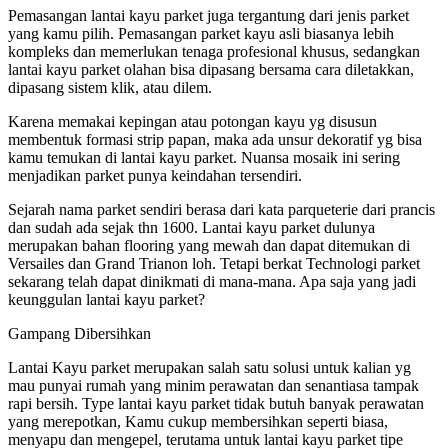
Pemasangan lantai kayu parket juga tergantung dari jenis parket
yang kamu pilih. Pemasangan parket kayu asli biasanya lebih
kompleks dan memerlukan tenaga profesional khusus, sedangkan
lantai kayu parket olahan bisa dipasang bersama cara diletakkan,
dipasang sistem klik, atau dilem.
Karena memakai kepingan atau potongan kayu yg disusun
membentuk formasi strip papan, maka ada unsur dekoratif yg bisa
kamu temukan di lantai kayu parket. Nuansa mosaik ini sering
menjadikan parket punya keindahan tersendiri.
Sejarah nama parket sendiri berasa dari kata parqueterie dari prancis
dan sudah ada sejak thn 1600. Lantai kayu parket dulunya
merupakan bahan flooring yang mewah dan dapat ditemukan di
Versailes dan Grand Trianon loh. Tetapi berkat Technologi parket
sekarang telah dapat dinikmati di mana-mana. Apa saja yang jadi
keunggulan lantai kayu parket?
Gampang Dibersihkan
Lantai Kayu parket merupakan salah satu solusi untuk kalian yg
mau punyai rumah yang minim perawatan dan senantiasa tampak
rapi bersih. Type lantai kayu parket tidak butuh banyak perawatan
yang merepotkan, Kamu cukup membersihkan seperti biasa,
menyapu dan mengepel, terutama untuk lantai kayu parket tipe