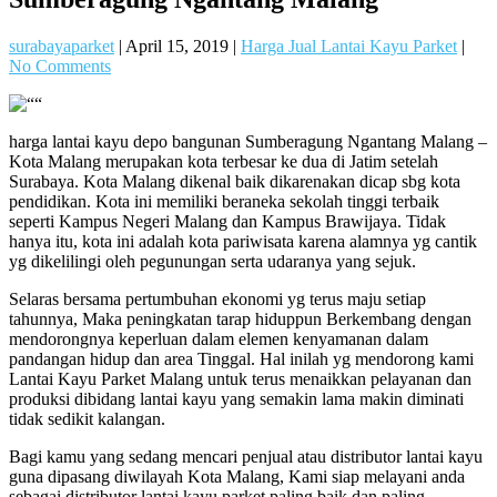
surabayaparket
|
April 15, 2019
|
Harga Jual Lantai Kayu Parket
|
No Comments
harga lantai kayu depo bangunan Sumberagung Ngantang Malang –
Kota Malang merupakan kota terbesar ke dua di Jatim setelah
Surabaya. Kota Malang dikenal baik dikarenakan dicap sbg kota
pendidikan. Kota ini memiliki beraneka sekolah tinggi terbaik
seperti Kampus Negeri Malang dan Kampus Brawijaya. Tidak
hanya itu, kota ini adalah kota pariwisata karena alamnya yg cantik
yg dikelilingi oleh pegunungan serta udaranya yang sejuk.
Selaras bersama pertumbuhan ekonomi yg terus maju setiap
tahunnya, Maka peningkatan tarap hiduppun Berkembang dengan
mendorongnya keperluan dalam elemen kenyamanan dalam
pandangan hidup dan area Tinggal. Hal inilah yg mendorong kami
Lantai Kayu Parket Malang untuk terus menaikkan pelayanan dan
produksi dibidang lantai kayu yang semakin lama makin diminati
tidak sedikit kalangan.
Bagi kamu yang sedang mencari penjual atau distributor lantai kayu
guna dipasang diwilayah Kota Malang, Kami siap melayani anda
sebagai distributor lantai kayu parket paling baik dan paling