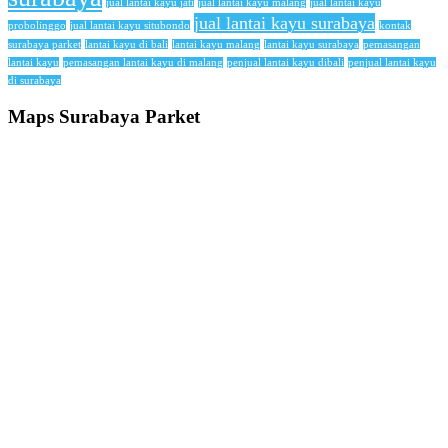
jual lantai kayu jati
jual lantai kayu malang
jual lantai kayu
jual lantai kayu surabaya
probolinggo
jual lantai kayu situbondo
kontak
surabaya parket
lantai kayu di bali
lantai kayu malang
lantai kayu surabaya
pemasangan
lantai kayu
pemasangan lantai kayu di malang
penjual lantai kayu dibali
penjual lantai kayu
di surabaya
Maps Surabaya Parket