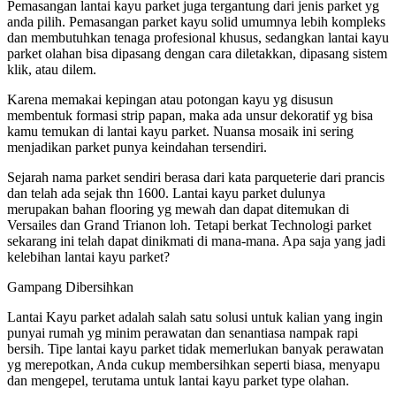
Pemasangan lantai kayu parket juga tergantung dari jenis parket yg
anda pilih. Pemasangan parket kayu solid umumnya lebih kompleks
dan membutuhkan tenaga profesional khusus, sedangkan lantai kayu
parket olahan bisa dipasang dengan cara diletakkan, dipasang sistem
klik, atau dilem.
Karena memakai kepingan atau potongan kayu yg disusun
membentuk formasi strip papan, maka ada unsur dekoratif yg bisa
kamu temukan di lantai kayu parket. Nuansa mosaik ini sering
menjadikan parket punya keindahan tersendiri.
Sejarah nama parket sendiri berasa dari kata parqueterie dari prancis
dan telah ada sejak thn 1600. Lantai kayu parket dulunya
merupakan bahan flooring yg mewah dan dapat ditemukan di
Versailes dan Grand Trianon loh. Tetapi berkat Technologi parket
sekarang ini telah dapat dinikmati di mana-mana. Apa saja yang jadi
kelebihan lantai kayu parket?
Gampang Dibersihkan
Lantai Kayu parket adalah salah satu solusi untuk kalian yang ingin
punyai rumah yg minim perawatan dan senantiasa nampak rapi
bersih. Tipe lantai kayu parket tidak memerlukan banyak perawatan
yg merepotkan, Anda cukup membersihkan seperti biasa, menyapu
dan mengepel, terutama untuk lantai kayu parket type olahan.