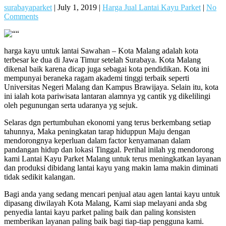
surabayaparket
|
July 1, 2019
|
Harga Jual Lantai Kayu Parket
|
No
Comments
harga kayu untuk lantai Sawahan – Kota Malang adalah kota
terbesar ke dua di Jawa Timur setelah Surabaya. Kota Malang
dikenal baik karena dicap juga sebagai kota pendidikan. Kota ini
mempunyai beraneka ragam akademi tinggi terbaik seperti
Universitas Negeri Malang dan Kampus Brawijaya. Selain itu, kota
ini ialah kota pariwisata lantaran alamnya yg cantik yg dikelilingi
oleh pegunungan serta udaranya yg sejuk.
Selaras dgn pertumbuhan ekonomi yang terus berkembang setiap
tahunnya, Maka peningkatan tarap hiduppun Maju dengan
mendorongnya keperluan dalam factor kenyamanan dalam
pandangan hidup dan lokasi Tinggal. Perihal inilah yg mendorong
kami Lantai Kayu Parket Malang untuk terus meningkatkan layanan
dan produksi dibidang lantai kayu yang makin lama makin diminati
tidak sedikit kalangan.
Bagi anda yang sedang mencari penjual atau agen lantai kayu untuk
dipasang diwilayah Kota Malang, Kami siap melayani anda sbg
penyedia lantai kayu parket paling baik dan paling konsisten
memberikan layanan paling baik bagi tiap-tiap pengguna kami.