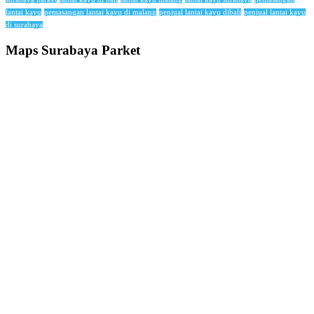
lantai kayu
pemasangan lantai kayu di malang
penjual lantai kayu dibali
penjual lantai kayu
di surabaya
Maps Surabaya Parket