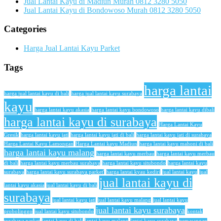
Jual Lantai Kayu di Madiun Murah 0812 3280 5050
Jual Lantai Kayu di Bondowoso Murah 0812 3280 5050
Categories
Harga Jual Lantai Kayu Parket
Tags
harga lantai
harga jual lantai kayu di bali
harga jual lantai kayu surabaya
kayu
harga lantai kayu akasia
harga lantai kayu bondowoso
harga lantai kayu dibali
harga lantai kayu di surabaya
Harga Lantai Kayu
Gresik
harga lantai kayu jati
harga lantai kayu jati di bali
harga lantai kayu jati di surabaya
Harga Lantai Kayu Lamongan
Harga Lantai kayu Madiun
harga lantai kayu mahoni di bali
harga lantai kayu malang
harga lantai kayu merbau
harga lantai kayu merbau
di bali
harga lantai kayu merbau surabaya
harga lantai kayu situbondo
harga lantai kayu
surabaya
harga lantai kayu surabaya parket'
harga lantai kyau kediri
jual lantai kayu
jual
jual lantai kayu di
lantai kayu akasia
jual lantai kayu di bali
surabaya
jual lantai kayu jati
jual lantai kayu malang
jual lantai kayu
jual lantai kayu surabaya
probolinggo
jual lantai kayu situbondo
kontak
surabaya parket
lantai kayu di bali
lantai kayu malang
lantai kayu surabaya
pemasangan