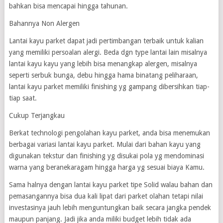
bahkan bisa mencapai hingga tahunan.
Bahannya Non Alergen
Lantai kayu parket dapat jadi pertimbangan terbaik untuk kalian
yang memiliki persoalan alergi. Beda dgn type lantai lain misalnya
lantai kayu kayu yang lebih bisa menangkap alergen, misalnya
seperti serbuk bunga, debu hingga hama binatang peliharaan,
lantai kayu parket memiliki finishing yg gampang dibersihkan tiap-
tiap saat.
Cukup Terjangkau
Berkat technologi pengolahan kayu parket, anda bisa menemukan
berbagai variasi lantai kayu parket. Mulai dari bahan kayu yang
digunakan tekstur dan finishing yg disukai pola yg mendominasi
warna yang beranekaragam hingga harga yg sesuai biaya Kamu.
Sama halnya dengan lantai kayu parket tipe Solid walau bahan dan
pemasangannya bisa dua kali lipat dari parket olahan tetapi nilai
investasinya jauh lebih menguntungkan baik secara jangka pendek
maupun panjang. Jadi jika anda miliki budget lebih tidak ada