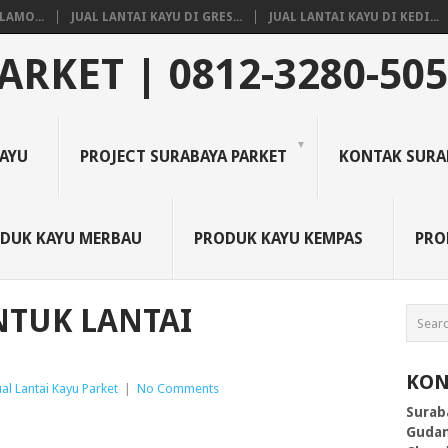
LAMO...
JUAL LANTAI KAYU DI GRES...
JUAL LANTAI KAYU DI KEDI...
ARKET | 0812-3280-50
KAYU
PROJECT SURABAYA PARKET
KONTAK SURA
DUK KAYU MERBAU
PRODUK KAYU KEMPAS
PRO
NTUK LANTAI
N
KON
al Lantai Kayu Parket
|
No Comments
Surab
Gudan