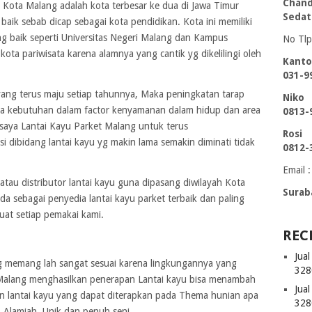
Chand
 Kota Malang adalah kota terbesar ke dua di Jawa Timur
Sedat
aik sebab dicap sebagai kota pendidikan. Kota ini memiliki
g baik seperti Universitas Negeri Malang dan Kampus
No Tlp
 kota pariwisata karena alamnya yang cantik yg dikelilingi oleh
Kanto
031-9
ng terus maju setiap tahunnya, Maka peningkatan tarap
Niko
 kebutuhan dalam factor kenyamanan dalam hidup dan area
0813-
 saya Lantai Kayu Parket Malang untuk terus
Rosi
dibidang lantai kayu yg makin lama semakin diminati tidak
0812-
Email :
tau distributor lantai kayu guna dipasang diwilayah Kota
Surab
a sebagai penyedia lantai kayu parket terbaik dan paling
uat setiap pemakai kami.
REC
Jua
g memang lah sangat sesuai karena lingkungannya yang
328
 Malang menghasilkan penerapan Lantai kayu bisa menambah
Jua
an lantai kayu yang dapat diterapkan pada Thema hunian apa
328
 Alamiah, Unik dan penuh seni.