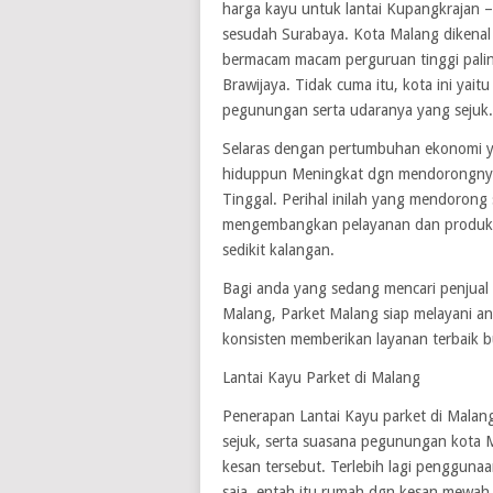
harga kayu untuk lantai Kupangkrajan –
sesudah Surabaya. Kota Malang dikenal b
bermacam macam perguruan tinggi palin
Brawijaya. Tidak cuma itu, kota ini yaitu
pegunungan serta udaranya yang sejuk.
Selaras dengan pertumbuhan ekonomi ya
hiduppun Meningkat dgn mendorongnya
Tinggal. Perihal inilah yang mendorong
mengembangkan pelayanan dan produksi 
sedikit kalangan.
Bagi anda yang sedang mencari penjual a
Malang, Parket Malang siap melayani and
konsisten memberikan layanan terbaik b
Lantai Kayu Parket di Malang
Penerapan Lantai Kayu parket di Malan
sejuk, serta suasana pegunungan kota
kesan tersebut. Terlebih lagi pengguna
saja, entah itu rumah dgn kesan mewah,