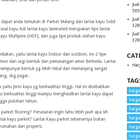
Jua
g
505
Jua
t dapat anda temukan di Parket Malang dari lantai kayu Solid
328
asal kayu Asli lantai kayu laminated merupakan tipe lantai
Jua
kayu Multiplex (HDF), dan juga tipe produk olahan kayu
328
ediakan, yaitu lantai kayu Indoor dan outdoor, ke-2 tipe
CAT
amun dari segi bentuk dan pemasangan amat Berbeda. Lantai
Har
mempunyai bentuk yg lebih tebal dan memanjang sangat
ang, sbg pagar.
TAG
yaitu jenis kayu yg berkwalitas tinggi. Hal ini disebabkan
harga 
 berkualitas tinggi mampu menghasilkan lantai kayu dapat
harga
ngga puluhan tahun.
harga
 parket flooring? Penasaran ingin tahu lebih jauh apa sih
harga
ntai kayu parket? Lantai Kayu parket sebenarnya bukan
erumahan dan properti.
harga
harga