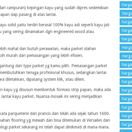
harga
u dari campuran} kepingan kayu yang sudah dipres sedemikian
Harga
pan siap pasang di atas lantai.
harga 
u solid yaitu terdiri berasal 100% kayu asli seperti kayu jati
harga 
tau yang sering dinamakan dgn engineered wood atau
harga
Harg
t lebih mahal dan butuh perawatan, maka parket olahan
ebih murah dan pemasangan yang lebih efisien.
Harga
harga
gantung dari type parket yg kamu pilih. Pemasangan parket
 membutuhkan tenaga profesional khusus, sedangkan lantai
harga
a diletakkan, dipasang system klik, atau dilem.
harga
n kayu yg disusun membentuk formasi strip papan, maka ada
harga
 lantai kayu parket. Nuansa mosaik ini sering menjadikan
harga
harga
kata parqueterie dari prancis dan telah ada sejak tahun 1600.
harga
ahan flooring yg mewah dan bisa ditemukan di Versailes dan
harga
logi parket sekarang ini telah dapat dinikmati di mana-mana.