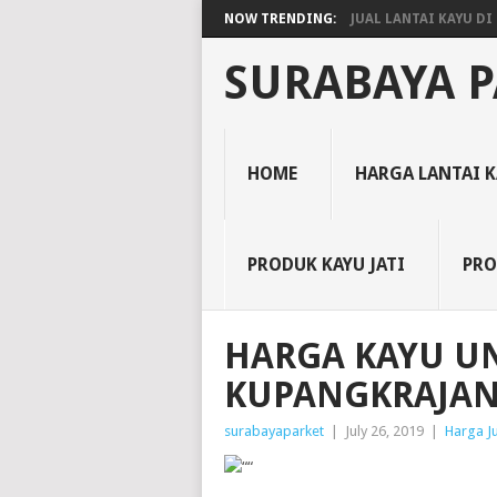
NOW TRENDING:
JUAL LANTAI KAYU DI 
SURABAYA P
HOME
HARGA LANTAI 
PRODUK KAYU JATI
PRO
HARGA KAYU U
KUPANGKRAJA
surabayaparket
|
July 26, 2019
|
Harga Ju