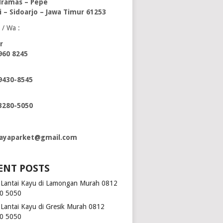
ramas – Pepe
i – Sidoarjo – Jawa Timur 61253
 / Wa :
r
960 8245
9430-8545
3280-5050
ayaparket@gmail.com
ENT POSTS
l Lantai Kayu di Lamongan Murah 0812
0 5050
l Lantai Kayu di Gresik Murah 0812
0 5050