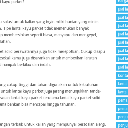
harga
i kayu parket?
jual l
jual l
 solusi untuk kalian yang ingin miliki hunian yang minim
jual 
h. Tipe lantai kayu parket tidak memerlukan banyak
jual l
p membersihkan seperti biasa, menyapu dan mengepel,
olahan.
jual 
jual 
rket solid perawatannya juga tidak merepotkan, Cukup disapu
esekali kamu juga disarankan untuk memberikan larutan
jual 
id nampak berkilau dan indah.
jual 
konta
lantai
s yang cukup tinggi dan tahan digunakan untuk kebutuhan
l untuk lantai kayu parket juga jarang menunjukkan tanda-
lanta
aan lantai kayu parket terutama lantai kayu parket solid
pemas
lama bahkan bisa mencapai hingga tahunan.
pemas
penjua
angan terbaik untuk kalian yang mempunyai persoalan alergi.
penju