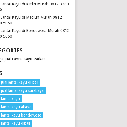
l Lantai Kayu di Kediri Murah 0812 3280
0
l Lantai Kayu di Madiun Murah 0812
0 5050
l Lantai Kayu di Bondowoso Murah 0812
0 5050
EGORIES
ga Jual Lantai Kayu Parket
S
jual lantai kayu di bali
 jual lantai kayu surabaya
 lantai kayu
 lantai kayu akasia
 lantai kayu bondowoso
 lantai kayu dibali