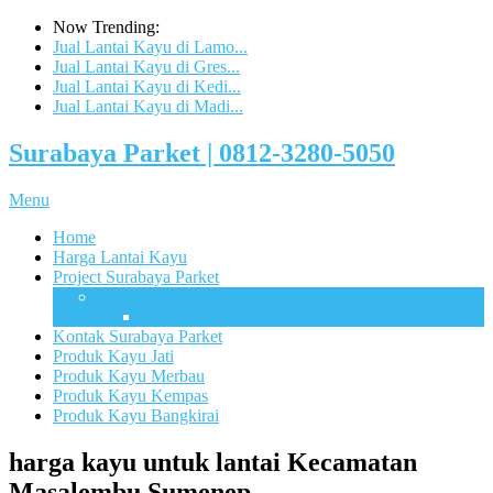
Now Trending:
Jual Lantai Kayu di Lamo...
Jual Lantai Kayu di Gres...
Jual Lantai Kayu di Kedi...
Jual Lantai Kayu di Madi...
Surabaya Parket | 0812-3280-5050
Menu
Home
Harga Lantai Kayu
Project Surabaya Parket
Lapangan
UB Sport Arena Malang
Kontak Surabaya Parket
Produk Kayu Jati
Produk Kayu Merbau
Produk Kayu Kempas
Produk Kayu Bangkirai
harga kayu untuk lantai Kecamatan
Masalembu Sumenep