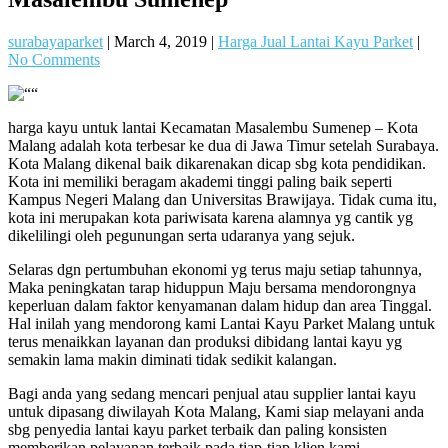
surabayaparket
|
March 4, 2019
|
Harga Jual Lantai Kayu Parket
|
No Comments
harga kayu untuk lantai Kecamatan Masalembu Sumenep – Kota
Malang adalah kota terbesar ke dua di Jawa Timur setelah Surabaya.
Kota Malang dikenal baik dikarenakan dicap sbg kota pendidikan.
Kota ini memiliki beragam akademi tinggi paling baik seperti
Kampus Negeri Malang dan Universitas Brawijaya. Tidak cuma itu,
kota ini merupakan kota pariwisata karena alamnya yg cantik yg
dikelilingi oleh pegunungan serta udaranya yang sejuk.
Selaras dgn pertumbuhan ekonomi yg terus maju setiap tahunnya,
Maka peningkatan tarap hiduppun Maju bersama mendorongnya
keperluan dalam faktor kenyamanan dalam hidup dan area Tinggal.
Hal inilah yang mendorong kami Lantai Kayu Parket Malang untuk
terus menaikkan layanan dan produksi dibidang lantai kayu yg
semakin lama makin diminati tidak sedikit kalangan.
Bagi anda yang sedang mencari penjual atau supplier lantai kayu
untuk dipasang diwilayah Kota Malang, Kami siap melayani anda
sbg penyedia lantai kayu parket terbaik dan paling konsisten
memberikan pelayanan terbaik pada tiap-tiap klien kami.