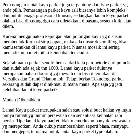
Pemasangan lantai kayu parket juga tergantung dari type parket yg
anda pilih. Pemasangan parket kayu asli biasanya lebih kompleks
dan butuh tenaga profesional khusus, sedangkan lantai kayu parket
olahan bisa dipasang dgn cara diletakkan, dipasang system klik, atau
dilem.
Karena menggunakan kepingan atau potongan kayu yg disusun
membentuk formasi strip papan, maka ada unsur dekoratif yg bisa
kamu temukan di lantai kayu parket. Nuansa mosaik ini sering
menjadikan parket miliki keindahan tersendiri.
Sejarah nama parket sendiri berasa dari kata parqueterie dari prancis
dan sudah ada sejak thn 1600. Lantai kayu parket dulunya
merupakan bahan flooring yg mewah dan bisa ditemukan di
Versailes dan Grand Trianon loh. Tetapi berkat Teknologi parket
sekarang sudah dapat dinikmati di mana-mana. Apa saja yg jadi
kelebihan lantai kayu parket?
Mudah Dibersihkan
Lantai Kayu parket merupakan salah satu solusi buat kalian yg ingin
punya rumah yg minim perawatan dan senantiasa kelihatan rapi
bersih. Tipe lantai kayu parket tidak memerlukan banyak perawatan
yg merepotkan, Anda cukup membersihkan seperti biasa, menyapu
dan mengepel, terutama untuk lantai kayu parket type olahan.