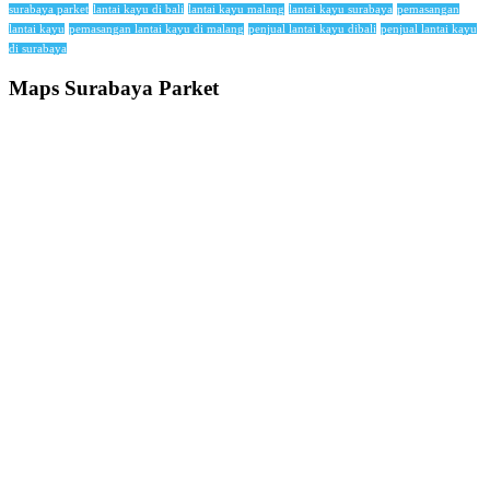
surabaya parket
lantai kayu di bali
lantai kayu malang
lantai kayu surabaya
pemasangan
lantai kayu
pemasangan lantai kayu di malang
penjual lantai kayu dibali
penjual lantai kayu
di surabaya
Maps Surabaya Parket