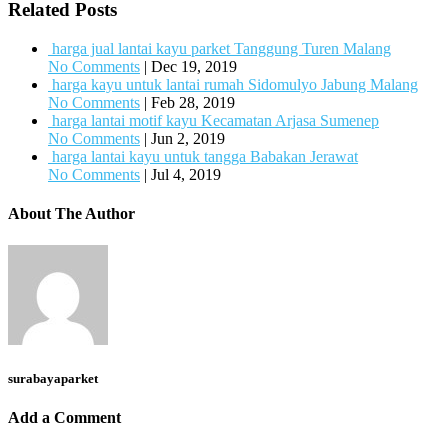
Related Posts
harga jual lantai kayu parket Tanggung Turen Malang
No Comments
|
Dec 19, 2019
harga kayu untuk lantai rumah Sidomulyo Jabung Malang
No Comments
|
Feb 28, 2019
harga lantai motif kayu Kecamatan Arjasa Sumenep
No Comments
|
Jun 2, 2019
harga lantai kayu untuk tangga Babakan Jerawat
No Comments
|
Jul 4, 2019
About The Author
surabayaparket
Add a Comment