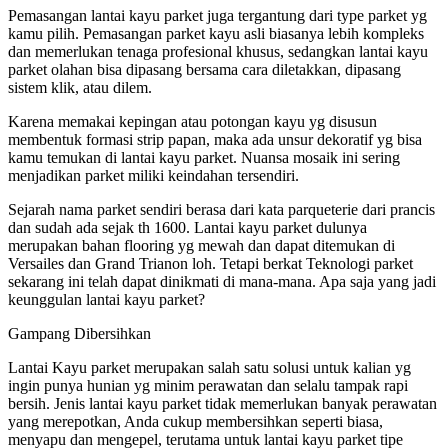
Pemasangan lantai kayu parket juga tergantung dari type parket yg
kamu pilih. Pemasangan parket kayu asli biasanya lebih kompleks
dan memerlukan tenaga profesional khusus, sedangkan lantai kayu
parket olahan bisa dipasang bersama cara diletakkan, dipasang
sistem klik, atau dilem.
Karena memakai kepingan atau potongan kayu yg disusun
membentuk formasi strip papan, maka ada unsur dekoratif yg bisa
kamu temukan di lantai kayu parket. Nuansa mosaik ini sering
menjadikan parket miliki keindahan tersendiri.
Sejarah nama parket sendiri berasa dari kata parqueterie dari prancis
dan sudah ada sejak th 1600. Lantai kayu parket dulunya
merupakan bahan flooring yg mewah dan dapat ditemukan di
Versailes dan Grand Trianon loh. Tetapi berkat Teknologi parket
sekarang ini telah dapat dinikmati di mana-mana. Apa saja yang jadi
keunggulan lantai kayu parket?
Gampang Dibersihkan
Lantai Kayu parket merupakan salah satu solusi untuk kalian yg
ingin punya hunian yg minim perawatan dan selalu tampak rapi
bersih. Jenis lantai kayu parket tidak memerlukan banyak perawatan
yang merepotkan, Anda cukup membersihkan seperti biasa,
menyapu dan mengepel, terutama untuk lantai kayu parket tipe