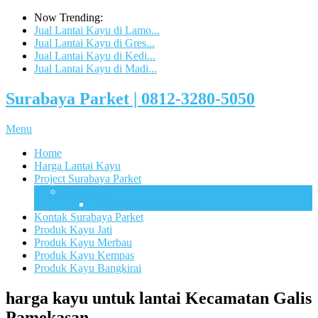
Now Trending:
Jual Lantai Kayu di Lamo...
Jual Lantai Kayu di Gres...
Jual Lantai Kayu di Kedi...
Jual Lantai Kayu di Madi...
Surabaya Parket | 0812-3280-5050
Menu
Home
Harga Lantai Kayu
Project Surabaya Parket
Lapangan
UB Sport Arena Malang
Kontak Surabaya Parket
Produk Kayu Jati
Produk Kayu Merbau
Produk Kayu Kempas
Produk Kayu Bangkirai
harga kayu untuk lantai Kecamatan Galis
Pamekasan