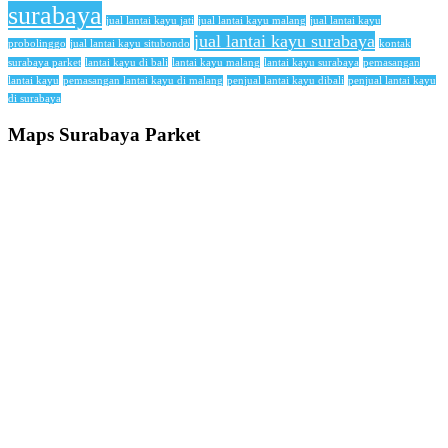
surabaya
jual lantai kayu jati
jual lantai kayu malang
jual lantai kayu
jual lantai kayu surabaya
probolinggo
jual lantai kayu situbondo
kontak
surabaya parket
lantai kayu di bali
lantai kayu malang
lantai kayu surabaya
pemasangan
lantai kayu
pemasangan lantai kayu di malang
penjual lantai kayu dibali
penjual lantai kayu
di surabaya
Maps Surabaya Parket