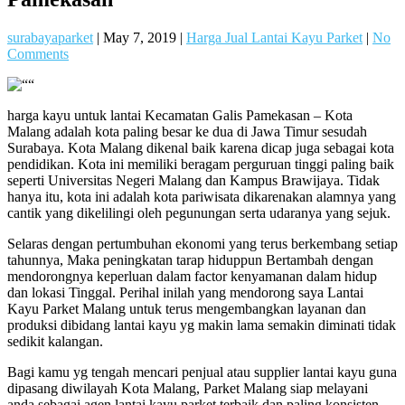
surabayaparket
|
May 7, 2019
|
Harga Jual Lantai Kayu Parket
|
No
Comments
harga kayu untuk lantai Kecamatan Galis Pamekasan – Kota
Malang adalah kota paling besar ke dua di Jawa Timur sesudah
Surabaya. Kota Malang dikenal baik karena dicap juga sebagai kota
pendidikan. Kota ini memiliki beragam perguruan tinggi paling baik
seperti Universitas Negeri Malang dan Kampus Brawijaya. Tidak
hanya itu, kota ini adalah kota pariwisata dikarenakan alamnya yang
cantik yang dikelilingi oleh pegunungan serta udaranya yang sejuk.
Selaras dengan pertumbuhan ekonomi yang terus berkembang setiap
tahunnya, Maka peningkatan tarap hiduppun Bertambah dengan
mendorongnya keperluan dalam factor kenyamanan dalam hidup
dan lokasi Tinggal. Perihal inilah yang mendorong saya Lantai
Kayu Parket Malang untuk terus mengembangkan layanan dan
produksi dibidang lantai kayu yg makin lama semakin diminati tidak
sedikit kalangan.
Bagi kamu yg tengah mencari penjual atau supplier lantai kayu guna
dipasang diwilayah Kota Malang, Parket Malang siap melayani
anda sebagai agen lantai kayu parket terbaik dan paling konsisten