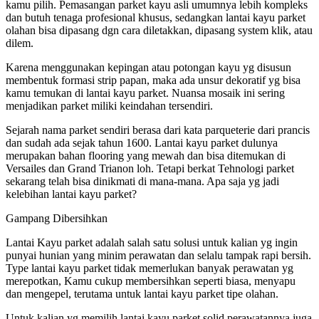
kamu pilih. Pemasangan parket kayu asli umumnya lebih kompleks
dan butuh tenaga profesional khusus, sedangkan lantai kayu parket
olahan bisa dipasang dgn cara diletakkan, dipasang system klik, atau
dilem.
Karena menggunakan kepingan atau potongan kayu yg disusun
membentuk formasi strip papan, maka ada unsur dekoratif yg bisa
kamu temukan di lantai kayu parket. Nuansa mosaik ini sering
menjadikan parket miliki keindahan tersendiri.
Sejarah nama parket sendiri berasa dari kata parqueterie dari prancis
dan sudah ada sejak tahun 1600. Lantai kayu parket dulunya
merupakan bahan flooring yang mewah dan bisa ditemukan di
Versailes dan Grand Trianon loh. Tetapi berkat Tehnologi parket
sekarang telah bisa dinikmati di mana-mana. Apa saja yg jadi
kelebihan lantai kayu parket?
Gampang Dibersihkan
Lantai Kayu parket adalah salah satu solusi untuk kalian yg ingin
punyai hunian yang minim perawatan dan selalu tampak rapi bersih.
Type lantai kayu parket tidak memerlukan banyak perawatan yg
merepotkan, Kamu cukup membersihkan seperti biasa, menyapu
dan mengepel, terutama untuk lantai kayu parket tipe olahan.
Untuk kalian yg memilih lantai kayu parket solid perawatannya juga