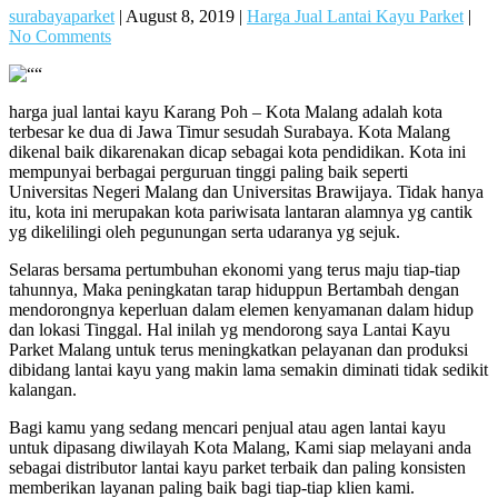
surabayaparket
|
August 8, 2019
|
Harga Jual Lantai Kayu Parket
|
No Comments
harga jual lantai kayu Karang Poh – Kota Malang adalah kota
terbesar ke dua di Jawa Timur sesudah Surabaya. Kota Malang
dikenal baik dikarenakan dicap sebagai kota pendidikan. Kota ini
mempunyai berbagai perguruan tinggi paling baik seperti
Universitas Negeri Malang dan Universitas Brawijaya. Tidak hanya
itu, kota ini merupakan kota pariwisata lantaran alamnya yg cantik
yg dikelilingi oleh pegunungan serta udaranya yg sejuk.
Selaras bersama pertumbuhan ekonomi yang terus maju tiap-tiap
tahunnya, Maka peningkatan tarap hiduppun Bertambah dengan
mendorongnya keperluan dalam elemen kenyamanan dalam hidup
dan lokasi Tinggal. Hal inilah yg mendorong saya Lantai Kayu
Parket Malang untuk terus meningkatkan pelayanan dan produksi
dibidang lantai kayu yang makin lama semakin diminati tidak sedikit
kalangan.
Bagi kamu yang sedang mencari penjual atau agen lantai kayu
untuk dipasang diwilayah Kota Malang, Kami siap melayani anda
sebagai distributor lantai kayu parket terbaik dan paling konsisten
memberikan layanan paling baik bagi tiap-tiap klien kami.