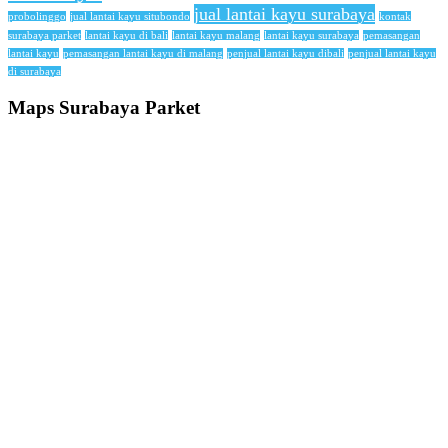
jual lantai kayu surabaya
probolinggo
jual lantai kayu situbondo
kontak
surabaya parket
lantai kayu di bali
lantai kayu malang
lantai kayu surabaya
pemasangan
lantai kayu
pemasangan lantai kayu di malang
penjual lantai kayu dibali
penjual lantai kayu
di surabaya
Maps Surabaya Parket