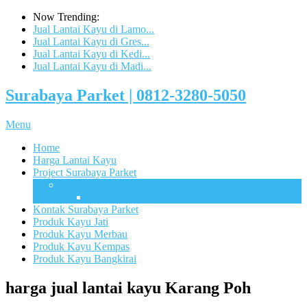
Now Trending:
Jual Lantai Kayu di Lamo...
Jual Lantai Kayu di Gres...
Jual Lantai Kayu di Kedi...
Jual Lantai Kayu di Madi...
Surabaya Parket | 0812-3280-5050
Menu
Home
Harga Lantai Kayu
Project Surabaya Parket
Lapangan
UB Sport Arena Malang
Kontak Surabaya Parket
Produk Kayu Jati
Produk Kayu Merbau
Produk Kayu Kempas
Produk Kayu Bangkirai
harga jual lantai kayu Karang Poh