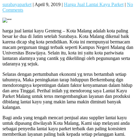
surabayaparket
|
April 9, 2019
|
Harga Jual Lantai Kayu Parket
|
No
Comments
harga jual lantai kayu Genteng – Kota Malang adalah kota paling
besar ke dua di Jatim setelah Surabaya. Kota Malang dikenal baik
karena dicap sbg kota pendidikan. Kota ini mempunyai bermacam
macam perguruan tinggi terbaik seperti Kampus Negeri Malang dan
Universitas Brawijaya. Selain itu, kota ini yaitu kota pariwisata
lantaran alamnya yang cantik yg dikelilingi oleh pegunungan serta
udaranya yg sejuk.
Selaras dengan pertumbuhan ekonomi yg terus bertambah setiap
tahunnya, Maka peningkatan tarap hiduppun Berkembang dgn
mendorongnya kepentingan dalam faktor kenyamanan dalam hidup
dan area Tinggal. Perihal inilah yg mendorong saya Lantai Kayu
Parket Malang untuk terus mengembangkan layanan dan produksi
dibidang lantai kayu yang makin lama makin diminati banyak
kalangan.
Bagi anda yang tengah mencari penjual atau supplier lantai kayu
untuk dipasang diwilayah Kota Malang, Kami siap melayani anda
sebagai penyedia lantai kayu parket terbaik dan paling konsisten
memberikan layanan paling baik kepada setiap pelanggan kami.