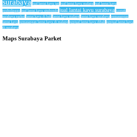
surabaya
jual lantai kayu jati
jual lantai kayu malang
jual lantai kayu
jual lantai kayu surabaya
probolinggo
jual lantai kayu situbondo
kontak
surabaya parket
lantai kayu di bali
lantai kayu malang
lantai kayu surabaya
pemasangan
lantai kayu
pemasangan lantai kayu di malang
penjual lantai kayu dibali
penjual lantai kayu
di surabaya
Maps Surabaya Parket