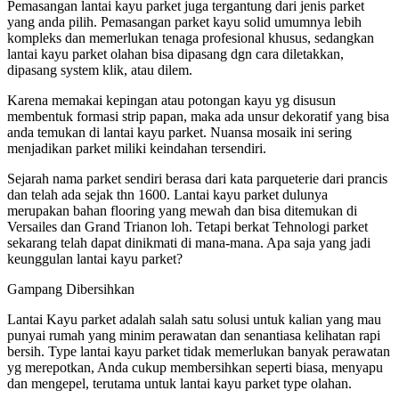
Pemasangan lantai kayu parket juga tergantung dari jenis parket
yang anda pilih. Pemasangan parket kayu solid umumnya lebih
kompleks dan memerlukan tenaga profesional khusus, sedangkan
lantai kayu parket olahan bisa dipasang dgn cara diletakkan,
dipasang system klik, atau dilem.
Karena memakai kepingan atau potongan kayu yg disusun
membentuk formasi strip papan, maka ada unsur dekoratif yang bisa
anda temukan di lantai kayu parket. Nuansa mosaik ini sering
menjadikan parket miliki keindahan tersendiri.
Sejarah nama parket sendiri berasa dari kata parqueterie dari prancis
dan telah ada sejak thn 1600. Lantai kayu parket dulunya
merupakan bahan flooring yang mewah dan bisa ditemukan di
Versailes dan Grand Trianon loh. Tetapi berkat Tehnologi parket
sekarang telah dapat dinikmati di mana-mana. Apa saja yang jadi
keunggulan lantai kayu parket?
Gampang Dibersihkan
Lantai Kayu parket adalah salah satu solusi untuk kalian yang mau
punyai rumah yang minim perawatan dan senantiasa kelihatan rapi
bersih. Type lantai kayu parket tidak memerlukan banyak perawatan
yg merepotkan, Anda cukup membersihkan seperti biasa, menyapu
dan mengepel, terutama untuk lantai kayu parket type olahan.