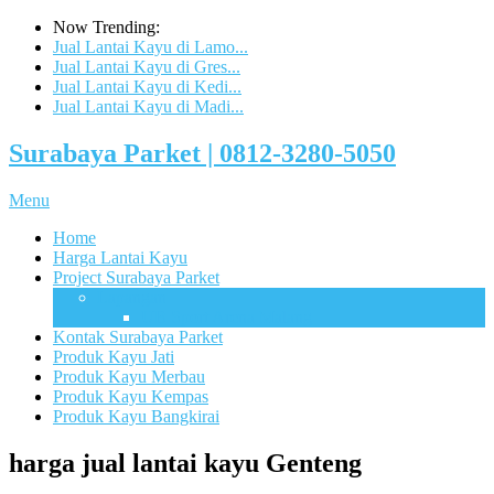
Now Trending:
Jual Lantai Kayu di Lamo...
Jual Lantai Kayu di Gres...
Jual Lantai Kayu di Kedi...
Jual Lantai Kayu di Madi...
Surabaya Parket | 0812-3280-5050
Menu
Home
Harga Lantai Kayu
Project Surabaya Parket
Lapangan
UB Sport Arena Malang
Kontak Surabaya Parket
Produk Kayu Jati
Produk Kayu Merbau
Produk Kayu Kempas
Produk Kayu Bangkirai
harga jual lantai kayu Genteng