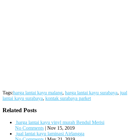
Tags:
harga lantai kayu malang
,
harga lantai kayu surabaya
,
jual
lantai kayu surabaya
,
kontak surabaya parket
Related Posts
harga lantai kayu vinyl murah Bendul Merisi
No Comments
|
Nov 15, 2019
jual lantai kayu laminasi Airlangga
No Comments
|
May 21, 2019