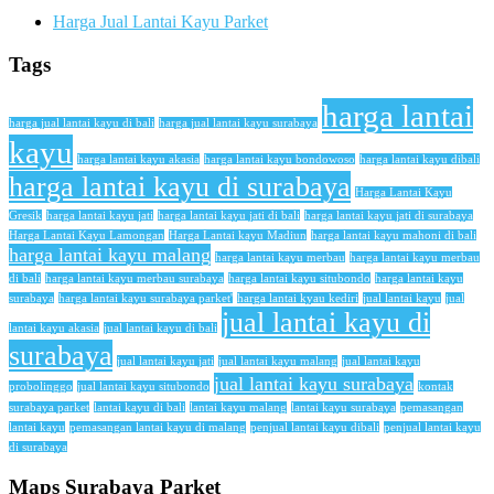
Harga Jual Lantai Kayu Parket
Tags
harga lantai
harga jual lantai kayu di bali
harga jual lantai kayu surabaya
kayu
harga lantai kayu akasia
harga lantai kayu bondowoso
harga lantai kayu dibali
harga lantai kayu di surabaya
Harga Lantai Kayu
Gresik
harga lantai kayu jati
harga lantai kayu jati di bali
harga lantai kayu jati di surabaya
Harga Lantai Kayu Lamongan
Harga Lantai kayu Madiun
harga lantai kayu mahoni di bali
harga lantai kayu malang
harga lantai kayu merbau
harga lantai kayu merbau
di bali
harga lantai kayu merbau surabaya
harga lantai kayu situbondo
harga lantai kayu
surabaya
harga lantai kayu surabaya parket'
harga lantai kyau kediri
jual lantai kayu
jual
jual lantai kayu di
lantai kayu akasia
jual lantai kayu di bali
surabaya
jual lantai kayu jati
jual lantai kayu malang
jual lantai kayu
jual lantai kayu surabaya
probolinggo
jual lantai kayu situbondo
kontak
surabaya parket
lantai kayu di bali
lantai kayu malang
lantai kayu surabaya
pemasangan
lantai kayu
pemasangan lantai kayu di malang
penjual lantai kayu dibali
penjual lantai kayu
di surabaya
Maps Surabaya Parket