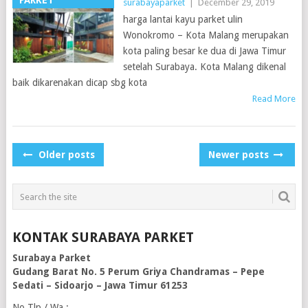
PARKET
surabayaparket
|
December 29, 2019
harga lantai kayu parket ulin
Wonokromo – Kota Malang merupakan
kota paling besar ke dua di Jawa Timur
setelah Surabaya. Kota Malang dikenal
baik dikarenakan dicap sbg kota
Read More
POSTS
Older posts
Newer posts
NAVIGATION
KONTAK SURABAYA PARKET
Surabaya Parket
Gudang Barat No. 5 Perum Griya Chandramas – Pepe
Sedati – Sidoarjo – Jawa Timur 61253
No Tlp / Wa :