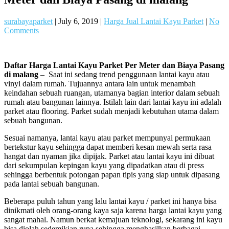
surabayaparket
|
July 6, 2019
|
Harga Jual Lantai Kayu Parket
|
No
Comments
Daftar Harga Lantai Kayu Parket Per Meter dan Biaya Pasang
di malang
– Saat ini sedang trend penggunaan lantai kayu atau
vinyl dalam rumah. Tujuannya antara lain untuk menambah
keindahan sebuah ruangan, utamanya bagian interior dalam sebuah
rumah atau bangunan lainnya. Istilah lain dari lantai kayu ini adalah
parket atau flooring. Parket sudah menjadi kebutuhan utama dalam
sebuah bangunan.
Sesuai namanya, lantai kayu atau parket mempunyai permukaan
bertekstur kayu sehingga dapat memberi kesan mewah serta rasa
hangat dan nyaman jika dipijak. Parket atau lantai kayu ini dibuat
dari sekumpulan kepingan kayu yang dipadatkan atau di press
sehingga berbentuk potongan papan tipis yang siap untuk dipasang
pada lantai sebuah bangunan.
Beberapa puluh tahun yang lalu lantai kayu / parket ini hanya bisa
dinikmati oleh orang-orang kaya saja karena harga lantai kayu yang
sangat mahal. Namun berkat kemajuan teknologi, sekarang ini kayu
bisa diolah sedemikian rupa sehingga menghasilkan berbagai