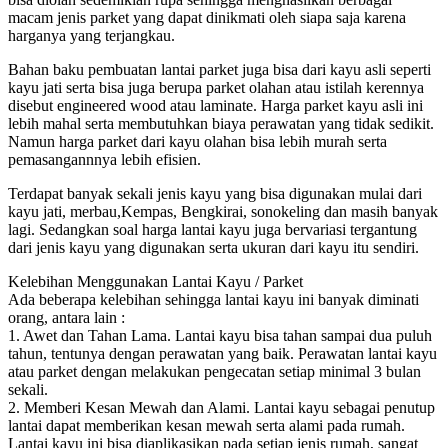
macam jenis parket yang dapat dinikmati oleh siapa saja karena
harganya yang terjangkau.
Bahan baku pembuatan lantai parket juga bisa dari kayu asli seperti
kayu jati serta bisa juga berupa parket olahan atau istilah kerennya
disebut engineered wood atau laminate. Harga parket kayu asli ini
lebih mahal serta membutuhkan biaya perawatan yang tidak sedikit.
Namun harga parket dari kayu olahan bisa lebih murah serta
pemasangannnya lebih efisien.
Terdapat banyak sekali jenis kayu yang bisa digunakan mulai dari
kayu jati, merbau,Kempas, Bengkirai, sonokeling dan masih banyak
lagi. Sedangkan soal harga lantai kayu juga bervariasi tergantung
dari jenis kayu yang digunakan serta ukuran dari kayu itu sendiri.
Kelebihan Menggunakan Lantai Kayu / Parket
Ada beberapa kelebihan sehingga lantai kayu ini banyak diminati
orang, antara lain :
1. Awet dan Tahan Lama. Lantai kayu bisa tahan sampai dua puluh
tahun, tentunya dengan perawatan yang baik. Perawatan lantai kayu
atau parket dengan melakukan pengecatan setiap minimal 3 bulan
sekali.
2. Memberi Kesan Mewah dan Alami. Lantai kayu sebagai penutup
lantai dapat memberikan kesan mewah serta alami pada rumah.
Lantai kayu ini bisa diaplikasikan pada setiap jenis rumah, sangat