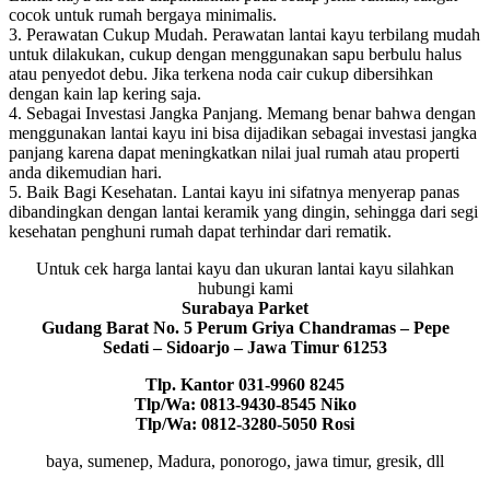
cocok untuk rumah bergaya minimalis.
3. Perawatan Cukup Mudah. Perawatan lantai kayu terbilang mudah
untuk dilakukan, cukup dengan menggunakan sapu berbulu halus
atau penyedot debu. Jika terkena noda cair cukup dibersihkan
dengan kain lap kering saja.
4. Sebagai Investasi Jangka Panjang. Memang benar bahwa dengan
menggunakan lantai kayu ini bisa dijadikan sebagai investasi jangka
panjang karena dapat meningkatkan nilai jual rumah atau properti
anda dikemudian hari.
5. Baik Bagi Kesehatan. Lantai kayu ini sifatnya menyerap panas
dibandingkan dengan lantai keramik yang dingin, sehingga dari segi
kesehatan penghuni rumah dapat terhindar dari rematik.
Untuk cek harga lantai kayu dan ukuran lantai kayu silahkan
hubungi kami
Surabaya Parket
Gudang Barat No. 5 Perum Griya Chandramas – Pepe
Sedati – Sidoarjo – Jawa Timur 61253
Tlp. Kantor 031-9960 8245
Tlp/Wa: 0813-9430-8545 Niko
Tlp/Wa: 0812-3280-5050 Rosi
baya, sumenep, Madura, ponorogo, jawa timur, gresik, dll