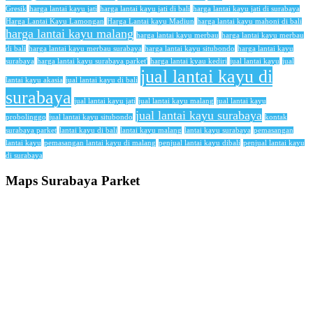
Gresik
harga lantai kayu jati
harga lantai kayu jati di bali
harga lantai kayu jati di surabaya
Harga Lantai Kayu Lamongan
Harga Lantai kayu Madiun
harga lantai kayu mahoni di bali
harga lantai kayu malang
harga lantai kayu merbau
harga lantai kayu merbau
di bali
harga lantai kayu merbau surabaya
harga lantai kayu situbondo
harga lantai kayu
surabaya
harga lantai kayu surabaya parket'
harga lantai kyau kediri
jual lantai kayu
jual
jual lantai kayu di
lantai kayu akasia
jual lantai kayu di bali
surabaya
jual lantai kayu jati
jual lantai kayu malang
jual lantai kayu
jual lantai kayu surabaya
probolinggo
jual lantai kayu situbondo
kontak
surabaya parket
lantai kayu di bali
lantai kayu malang
lantai kayu surabaya
pemasangan
lantai kayu
pemasangan lantai kayu di malang
penjual lantai kayu dibali
penjual lantai kayu
di surabaya
Maps Surabaya Parket