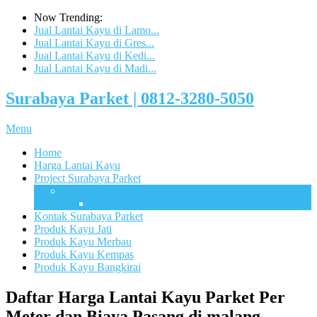
Now Trending:
Jual Lantai Kayu di Lamo...
Jual Lantai Kayu di Gres...
Jual Lantai Kayu di Kedi...
Jual Lantai Kayu di Madi...
Surabaya Parket | 0812-3280-5050
Menu
Home
Harga Lantai Kayu
Project Surabaya Parket
Lapangan
UB Sport Arena Malang
Kontak Surabaya Parket
Produk Kayu Jati
Produk Kayu Merbau
Produk Kayu Kempas
Produk Kayu Bangkirai
Daftar Harga Lantai Kayu Parket Per
Meter dan Biaya Pasang di malang