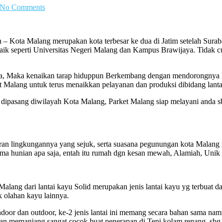
No Comments
 – Kota Malang merupakan kota terbesar ke dua di Jatim setelah Suraba
ik seperti Universitas Negeri Malang dan Kampus Brawijaya. Tidak cum
nnya, Maka kenaikan tarap hiduppun Berkembang dengan mendorongny
t Malang untuk terus menaikkan pelayanan dan produksi dibidang lanta
dipasang diwilayah Kota Malang, Parket Malang siap melayani anda sbg 
ran lingkungannya yang sejuk, serta suasana pegunungan kota Malang 
hema hunian apa saja, entah itu rumah dgn kesan mewah, Alamiah, Unik
alang dari lantai kayu Solid merupakan jenis lantai kayu yg terbuat dari
k olahan kayu lainnya.
Indoor dan outdoor, ke-2 jenis lantai ini memang secara bahan sama n
dan memanjang sangat cocok buat penerapan di Tepi kolam renang, sbg 