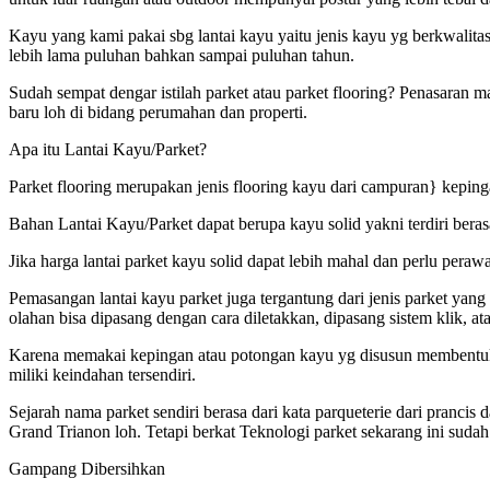
Kayu yang kami pakai sbg lantai kayu yaitu jenis kayu yg berkwalit
lebih lama puluhan bahkan sampai puluhan tahun.
Sudah sempat dengar istilah parket atau parket flooring? Penasaran 
baru loh di bidang perumahan dan properti.
Apa itu Lantai Kayu/Parket?
Parket flooring merupakan jenis flooring kayu dari campuran} kepinga
Bahan Lantai Kayu/Parket dapat berupa kayu solid yakni terdiri beras
Jika harga lantai parket kayu solid dapat lebih mahal dan perlu pera
Pemasangan lantai kayu parket juga tergantung dari jenis parket yan
olahan bisa dipasang dengan cara diletakkan, dipasang sistem klik, at
Karena memakai kepingan atau potongan kayu yg disusun membentuk fo
miliki keindahan tersendiri.
Sejarah nama parket sendiri berasa dari kata parqueterie dari pranc
Grand Trianon loh. Tetapi berkat Teknologi parket sekarang ini sudah
Gampang Dibersihkan