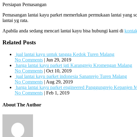
Persiapan Pemasangan
Pemasangan lantai kayu parket memerlukan permukaan lantai yang sol
lantai yg rata.
Apabila anda sedang mencari lantai kayu bisa hubungi kami di
konta
Related Posts
jual lantai kayu untuk tangga Kedok Turen Malang
No Comments
|
Jun 29, 2019
harga lantai kayu parket jati Karangrejo Kromengan Malang
No Comments
|
Oct 10, 2019
jual lantai kayu parket indonesia Sananrejo Turen Malang
No Comments
|
Aug 29, 2019
harga lantai kayu parket engineered Panggungrejo Kepanjen 
No Comments
|
Feb 1, 2019
About The Author