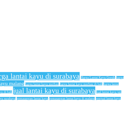
rga lantai kayu di surabaya
Harga Lantai Kayu Gresik
harga
 kayu malang
harga lantai kayu merbau
harga lantai kayu merbau di bali
harga lantai
jual lantai kayu di surabaya
yu di bali
jual lantai kayu jati
ayu surabaya
pemasangan lantai kayu
pemasangan lantai kayu di malang
penjual lantai kayu