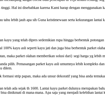
as tinggi. Hal ini disebabkan karena Kami harap dengan menggunakan k
mau tahu lebih jauh apa sih Guna keistimewaan serta kekurangan lantai 
n kayu yang telah dipres sedemikian rupa hingga berbentuk potongan at
al 100% kayu asli seperti kayu jati dan juga bisa berbentuk parket ol
watan, maka parket olahan memberikan solusi dari} segi harga yg lebih 
g anda pilih. Pemasangan parket kayu asli umumnya lebih kompleks dan
au dilem.
rmasi strip papan, maka ada unsur dekoratif yang bisa anda temukan 
is dan telah ada sejak th 1600. Lantai kayu parket dulunya merupakan 
 bisa dinikmati di mana-mana. Apa saja yang menjadi kelebihan lantai 