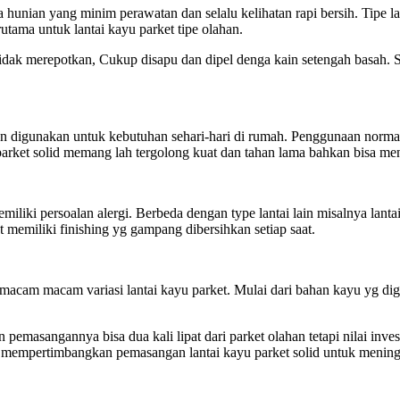
a hunian yang minim perawatan dan selalu kelihatan rapi bersih. Tipe 
ama untuk lantai kayu parket tipe olahan.
 tidak merepotkan, Cukup disapu dan dipel denga kain setengah basah.
an digunakan untuk kebutuhan sehari-hari di rumah. Penggunaan normal
u parket solid memang lah tergolong kuat dan tahan lama bahkan bisa me
emiliki persoalan alergi. Berbeda dengan type lantai lain misalnya lan
 memiliki finishing yg gampang dibersihkan setiap saat.
acam macam variasi lantai kayu parket. Mulai dari bahan kayu yg dig
pemasangannya bisa dua kali lipat dari parket olahan tetapi nilai inv
a mempertimbangkan pemasangan lantai kayu parket solid untuk meningk