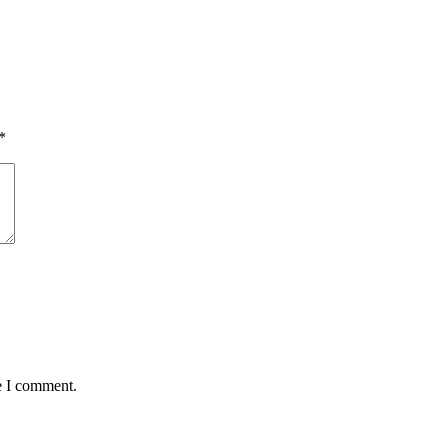
*
e I comment.