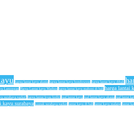
kayu
ha
harga lantai kayu akasia
harga lantai kayu bondowoso
harga lantai kayu dibali
harga lantai
ayu Lamongan
Harga Lantai kayu Madiun
harga lantai kayu mahoni di bali
yu surabaya parket'
harga lantai kyau kediri
jual lantai kayu
jual lantai kayu akasia
jual lantai ka
ai kayu surabaya
kontak surabaya parket
lantai kayu di bali
lantai kayu malang
lantai k