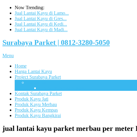
Now Trending:
Jual Lantai Kayu di Lamo...
Jual Lantai Kayu di Gres...
Jual Lantai Kayu di Kedi...
Jual Lantai Kayu di Madi...
Surabaya Parket | 0812-3280-5050
Menu
Home
Harga Lantai Kayu
Project Surabaya Parket
Lapangan
UB Sport Arena Malang
Kontak Surabaya Parket
Produk Kayu Jati
Produk Kayu Merbau
Produk Kayu Kempas
Produk Kayu Bangkirai
jual lantai kayu parket merbau per mete