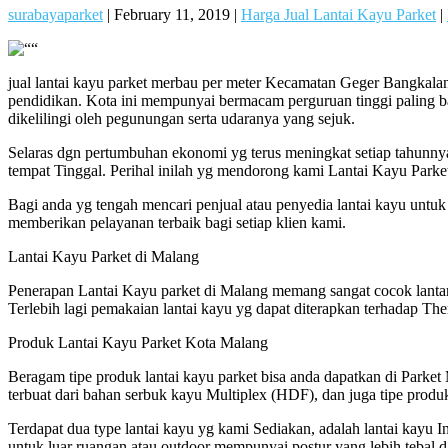
surabayaparket
|
February 11, 2019
|
Harga Jual Lantai Kayu Parket
|
jual lantai kayu parket merbau per meter Kecamatan Geger Bangkalan
pendidikan. Kota ini mempunyai bermacam perguruan tinggi paling ba
dikelilingi oleh pegunungan serta udaranya yang sejuk.
Selaras dgn pertumbuhan ekonomi yg terus meningkat setiap tahu
tempat Tinggal. Perihal inilah yg mendorong kami Lantai Kayu Parke
Bagi anda yg tengah mencari penjual atau penyedia lantai kayu untuk 
memberikan pelayanan terbaik bagi setiap klien kami.
Lantai Kayu Parket di Malang
Penerapan Lantai Kayu parket di Malang memang sangat cocok lanta
Terlebih lagi pemakaian lantai kayu yg dapat diterapkan terhadap T
Produk Lantai Kayu Parket Kota Malang
Beragam tipe produk lantai kayu parket bisa anda dapatkan di Parket M
terbuat dari bahan serbuk kayu Multiplex (HDF), dan juga tipe produ
Terdapat dua type lantai kayu yg kami Sediakan, adalah lantai kayu 
untuk luar ruangan atau outdoor mempunyai postur yang lebih tebal 