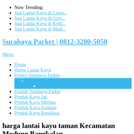
Now Trending:
Jual Lantai Kayu di Lamo...
Jual Lantai Kayu di Gres...
Jual Lantai Kayu di Kedi...
Jual Lantai Kayu di Madi...
Surabaya Parket | 0812-3280-5050
Menu
Home
Harga Lantai Kayu
Project Surabaya Parket
Lapangan
UB Sport Arena Malang
Kontak Surabaya Parket
Produk Kayu Jati
Produk Kayu Merbau
Produk Kayu Kempas
Produk Kayu Bangkirai
harga lantai kayu taman Kecamatan
Modung Bangkalan