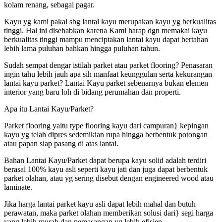
kolam renang, sebagai pagar.
Kayu yg kami pakai sbg lantai kayu merupakan kayu yg berkualitas
tinggi. Hal ini disebabkan karena Kami harap dgn memakai kayu
berkualitas tinggi mampu menciptakan lantai kayu dapat bertahan
lebih lama puluhan bahkan hingga puluhan tahun.
Sudah sempat dengar istilah parket atau parket flooring? Penasaran
ingin tahu lebih jauh apa sih manfaat keunggulan serta kekurangan
lantai kayu parket? Lantai Kayu parket sebenarnya bukan elemen
interior yang baru loh di bidang perumahan dan properti.
Apa itu Lantai Kayu/Parket?
Parket flooring yaitu type flooring kayu dari campuran} kepingan
kayu yg telah dipres sedemikian rupa hingga berbentuk potongan
atau papan siap pasang di atas lantai.
Bahan Lantai Kayu/Parket dapat berupa kayu solid adalah terdiri
berasal 100% kayu asli seperti kayu jati dan juga dapat berbentuk
parket olahan, atau yg sering disebut dengan engineered wood atau
laminate.
Jika harga lantai parket kayu asli dapat lebih mahal dan butuh
perawatan, maka parket olahan memberikan solusi dari} segi harga
yang lebih murah dan pemasangan yg lebih efisien.