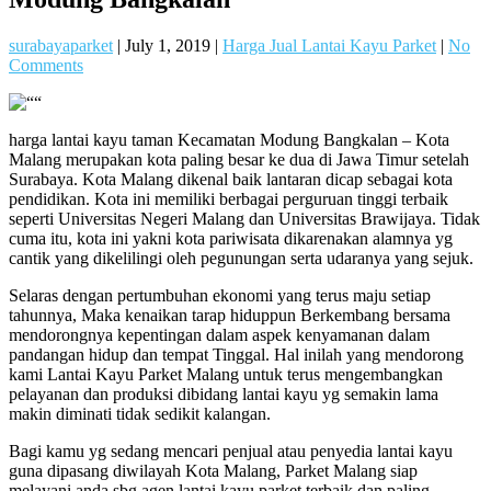
surabayaparket
|
July 1, 2019
|
Harga Jual Lantai Kayu Parket
|
No
Comments
harga lantai kayu taman Kecamatan Modung Bangkalan – Kota
Malang merupakan kota paling besar ke dua di Jawa Timur setelah
Surabaya. Kota Malang dikenal baik lantaran dicap sebagai kota
pendidikan. Kota ini memiliki berbagai perguruan tinggi terbaik
seperti Universitas Negeri Malang dan Universitas Brawijaya. Tidak
cuma itu, kota ini yakni kota pariwisata dikarenakan alamnya yg
cantik yang dikelilingi oleh pegunungan serta udaranya yang sejuk.
Selaras dengan pertumbuhan ekonomi yang terus maju setiap
tahunnya, Maka kenaikan tarap hiduppun Berkembang bersama
mendorongnya kepentingan dalam aspek kenyamanan dalam
pandangan hidup dan tempat Tinggal. Hal inilah yang mendorong
kami Lantai Kayu Parket Malang untuk terus mengembangkan
pelayanan dan produksi dibidang lantai kayu yg semakin lama
makin diminati tidak sedikit kalangan.
Bagi kamu yg sedang mencari penjual atau penyedia lantai kayu
guna dipasang diwilayah Kota Malang, Parket Malang siap
melayani anda sbg agen lantai kayu parket terbaik dan paling