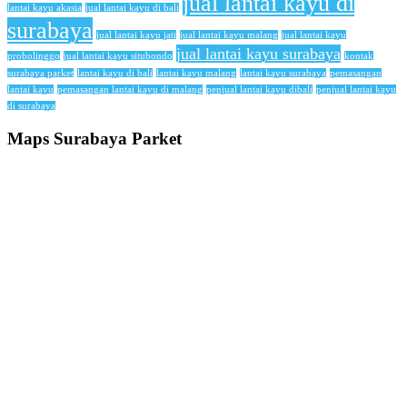
jual lantai kayu di
lantai kayu akasia
jual lantai kayu di bali
surabaya
jual lantai kayu jati
jual lantai kayu malang
jual lantai kayu
jual lantai kayu surabaya
probolinggo
jual lantai kayu situbondo
kontak
surabaya parket
lantai kayu di bali
lantai kayu malang
lantai kayu surabaya
pemasangan
lantai kayu
pemasangan lantai kayu di malang
penjual lantai kayu dibali
penjual lantai kayu
di surabaya
Maps Surabaya Parket